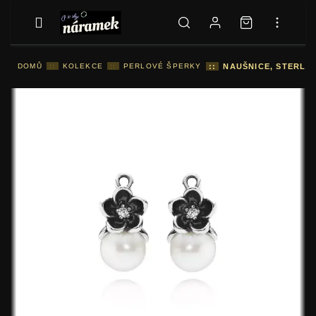
DOMŮ
::
KOLEKCE
::
PERLOVÉ ŠPERKY
::
NAUŠNICE, STERLIN