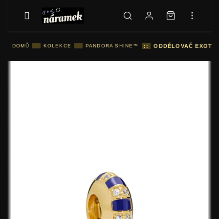
DOMŮ
::
KOLEKCE
::
PANDORA SHINE™
::
ODDĚLOVAČ EXOTIC