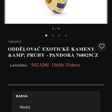
1
/ 4
768029CZ
ODDĚLOVAČ EXOTICKÉ KAMENY
&AMP; PRUHY - PANDORA 768029CZ
942.50Kč
Uložit: 35sleva
1,450.00Kč
BARVA
Modrý