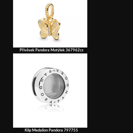
Přívěsek Pandora Motýlek 367962cz
Klip Medailon Pandora 797755