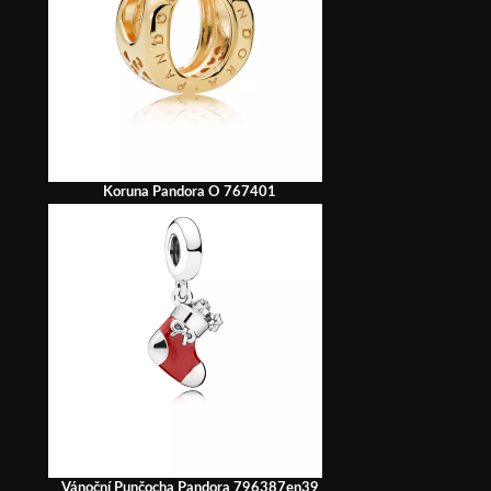
Koruna Pandora O 767401
Vánoční Punčocha Pandora 796387en39