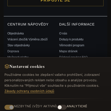
PŘIPOJTE SE
CENTRUM NÁPOVĚDY
DALŠÍ INFORMACE
Objednávka
O nás
Vrácení zboží& Výměna zboží
Dotazy k produktu
Stav objednávky
Věrnostní program
Doprava
Mapa stránek
Možnosti platby
Dárkový poukaz FAQ
Můj účet& Odměny
Slevové kupóny
Nastavení cookies
Kontaktujte nás
Odhlášení z odběru zpravodaje
Používáme cookies ke zlepšení vašeho prohlížení, zobrazení
personalizovaných reklam nebo obsahu a analýze provozu.
RYCHLÉ ODKAZY
SLEDUJTE NÁS
Kliknutím na "Přijmout vše" souhlasíte s používáním cookies.
Zásady ochrany osobních údajů
Nové produkty
Speciální nabídky
ZPŮSOBY PLATBY
Blog
NEZBYTNÉ (VŽDY AKTIVNÍ)
ANALYTICKÉ
Recenze