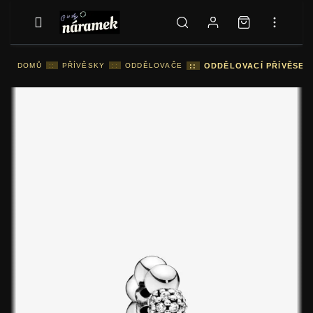
DOMŮ
::
PŘÍVĚSKY
::
ODDĚLOVAČE
::
ODDĚLOVACÍ PŘÍVĚSEK 