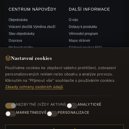
CENTRUM NÁPOVĚDY
DALŠÍ INFORMACE
Objednávka
O nás
Vrácení zboží& Výměna zboží
Dotazy k produktu
Stav objednávky
Věrnostní program
Doprava
Mapa stránek
Možnosti platby
Dárkový poukaz FAQ
Můj účet& Odměny
Slevové kupóny
Nastavení cookies
Kontaktujte nás
Odhlášení z odběru zpravodaje
Používáme cookies ke zlepšení vašeho prohlížení, zobrazení
personalizovaných reklam nebo obsahu a analýze provozu.
RYCHLÉ ODKAZY
SLEDUJTE NÁS
Kliknutím na "Přijmout vše" souhlasíte s používáním cookies.
Zásady ochrany osobních údajů
Nové produkty
Speciální nabídky
ZPŮSOBY PLATBY
Blog
NEZBYTNÉ (VŽDY AKTIVNÍ)
ANALYTICKÉ
Recenze
MARKETINGOVÉ
PERSONALIZACE
Přihlásit se