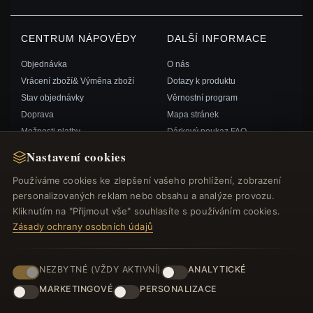
CENTRUM NÁPOVĚDY
DALŠÍ INFORMACE
Objednávka
O nás
Vrácení zboží& Výměna zboží
Dotazy k produktu
Stav objednávky
Věrnostní program
Doprava
Mapa stránek
Možnosti platby
Dárkový poukaz FAQ
Můj účet& Odměny
Slevové kupóny
Nastavení cookies
Kontaktujte nás
Odhlášení z odběru zpravodaje
Používáme cookies ke zlepšení vašeho prohlížení, zobrazení
personalizovaných reklam nebo obsahu a analýze provozu.
RYCHLÉ ODKAZY
SLEDUJTE NÁS
Kliknutím na "Přijmout vše" souhlasíte s používáním cookies.
Zásady ochrany osobních údajů
Nové produkty
Speciální nabídky
ZPŮSOBY PLATBY
Blog
NEZBYTNÉ (VŽDY AKTIVNÍ)
ANALYTICKÉ
Recenze
MARKETINGOVÉ
PERSONALIZACE
Přihlásit se