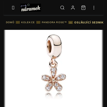
DOMŮ
::
KOLEKCE
::
PANDORA ROSE™
::
OSLŇUJÍCÍ SEDMIK