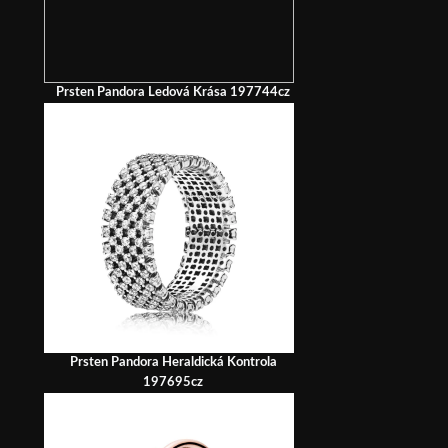
Prsten Pandora Ledová Krása 197744cz
Prsten Pandora Heraldická Kontrola
197695cz