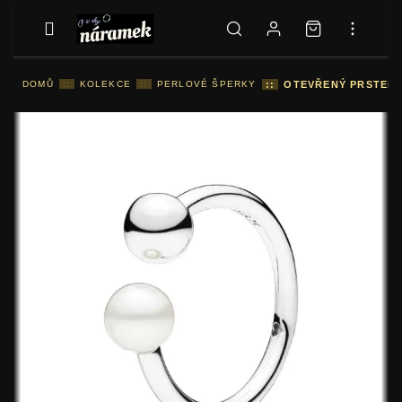
DOMŮ
::
KOLEKCE
::
PERLOVÉ ŠPERKY
::
OTEVŘENÝ PRSTEN 