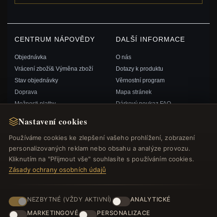
CENTRUM NÁPOVĚDY
DALŠÍ INFORMACE
Objednávka
O nás
Vrácení zboží& Výměna zboží
Dotazy k produktu
Stav objednávky
Věrnostní program
Doprava
Mapa stránek
Možnosti platby
Dárkový poukaz FAQ
Můj účet& Odměny
Slevové kupóny
Nastavení cookies
Kontaktujte nás
Odhlášení z odběru zpravodaje
Používáme cookies ke zlepšení vašeho prohlížení, zobrazení
personalizovaných reklam nebo obsahu a analýze provozu.
RYCHLÉ ODKAZY
SLEDUJTE NÁS
Kliknutím na "Přijmout vše" souhlasíte s používáním cookies.
Zásady ochrany osobních údajů
Nové produkty
Speciální nabídky
ZPŮSOBY PLATBY
Blog
NEZBYTNÉ (VŽDY AKTIVNÍ)
ANALYTICKÉ
Recenze
MARKETINGOVÉ
PERSONALIZACE