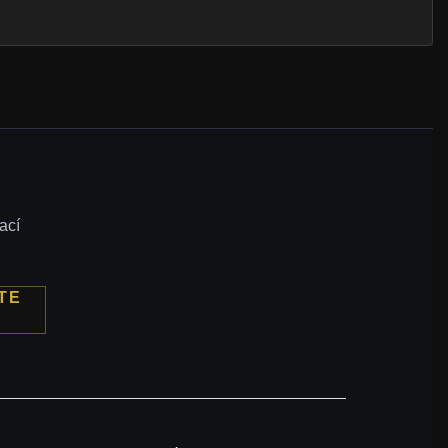
ací
TE