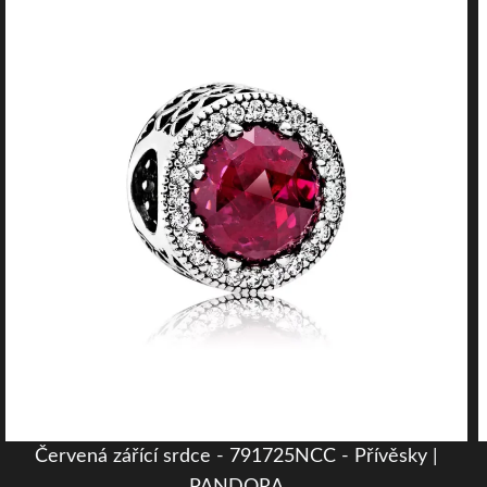
Červená zářící srdce - 791725NCC - Přívěsky |
PANDORA