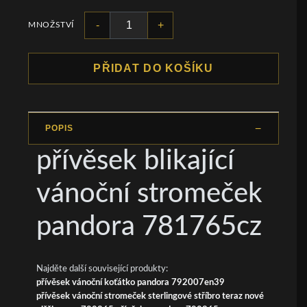
-
+
MNOŽSTVÍ
PŘIDAT DO KOŠÍKU
POPIS
přívěsek blikající
vánoční stromeček
pandora 781765cz
Najděte další související produkty:
přívěsek vánoční koťátko pandora 792007en39
přívěsek vánoční stromeček sterlingové stříbro teraz nové