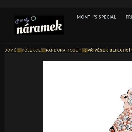
MONTH'S SPECIAL
PŘ
DOMŮ
::
KOLEKCE
::
PANDORA ROSE™
::
PŘÍVĚSEK BLIKAJÍC