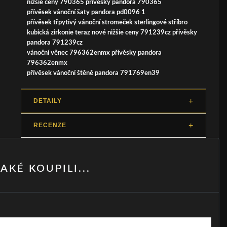
nižšie ceny 790365 přívěsky pandora 790365
přívěsek vánoční šaty pandora pd0096 1
přívěsek třpytivý vánoční stromeček sterlingové stříbro
kubická zirkonie teraz nové nižšie ceny 791239cz přívěsky
pandora 791239cz
vánoční věnec 796362enmx přívěsky pandora
796362enmx
přívěsek vánoční štěně pandora 791769en39
DETAILY
RECENZE
AKÉ KOUPILI...