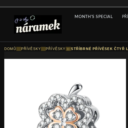
MONTH'S SPECIAL
PŘ
DOMŮ
::
PŘÍVĚSKY
::
PŘÍVĚSKY
::
STŘÍBRNÉ PŘÍVĚSEK ČTYŘ L