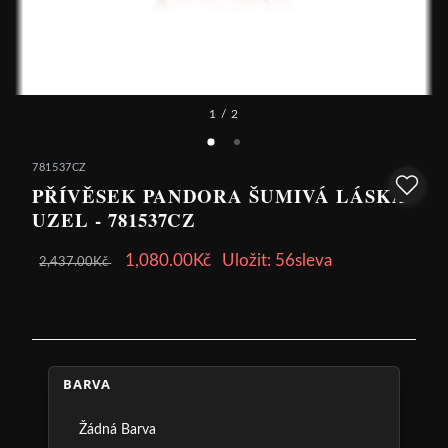
1
/ 2
781537CZ
PŘÍVĚSEK PANDORA ŠUMIVÁ LÁSKA
UZEL - 781537CZ
1,080.00Kč
Uložit: 56sleva
2,437.00Kč
BARVA
Žádná Barva