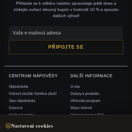
Přihlaste se k odběru našeho zpravodaje ještě dnes a
získejte uvítací slevový kupón v hodnotě 10 % a spoustu
dalších výhod!
PŘIPOJTE SE
CENTRUM NÁPOVĚDY
DALŠÍ INFORMACE
Objednávka
O nás
Vrácení zboží& Výměna zboží
Dotazy k produktu
Stav objednávky
Věrnostní program
Doprava
Mapa stránek
Možnosti platby
Dárkový poukaz FAQ
Můj účet& Odměny
Slevové kupóny
Nastavení cookies
Kontaktujte nás
Odhlášení z odběru zpravodaje