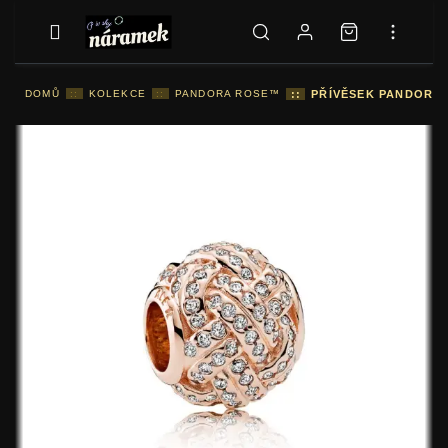
DOMŮ
::
KOLEKCE
::
PANDORA ROSE™
::
PŘÍVĚSEK PANDORA 