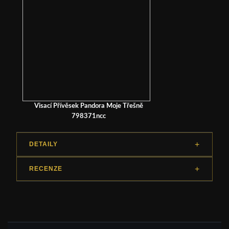
Visací Přívěsek Pandora Moje Třešně
798371ncc
DETAILY
RECENZE