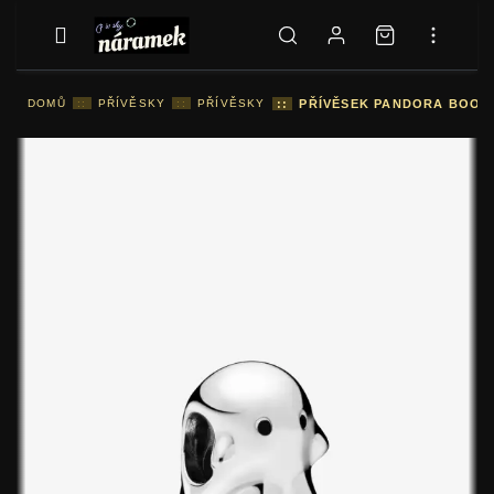
DOMŮ
::
PŘÍVĚSKY
::
PŘÍVĚSKY
::
PŘÍVĚSEK PANDORA BOO D