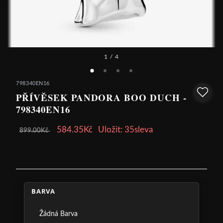
1
/ 4
798340EN16
PŘÍVĚSEK PANDORA BOO DUCH -
798340EN16
584.35Kč
Uložit: 35sleva
899.00Kč
BARVA
Žádná Barva