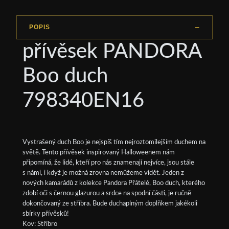
POPIS
přívěsek PANDORA
Boo duch
798340EN16
Vystrašený duch Boo je nejspíš tím nejroztomilejším duchem na
světě. Tento přívěsek inspirovaný Halloweenem nám
připomíná, že lidé, kteří pro nás znamenají nejvíce, jsou stále
s námi, i když je možná zrovna nemůžeme vidět. Jeden z
nových kamarádů z kolekce Pandora Přátelé, Boo duch, kterého
zdobí oči s černou glazurou a srdce na spodní části, je ručně
dokončovaný ze stříbra. Bude duchaplným doplňkem jakékoli
sbírky přívěsků!
Kov: Stříbro