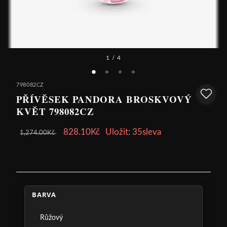
1
/ 4
798082CZ
PŘÍVĚSEK PANDORA BROSKVOVÝ
KVĚT 798082CZ
828.10Kč
Uložit: 35sleva
1,274.00Kč
BARVA
Růžový