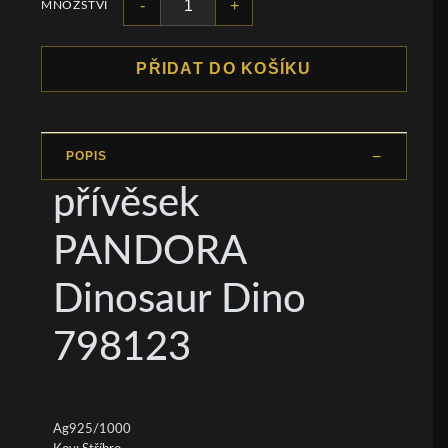
-
+
MNOŽSTVÍ
PŘIDAT DO KOŠÍKU
POPIS
přívěsek
PANDORA
Dinosaur Dino
798123
Ag925/1000