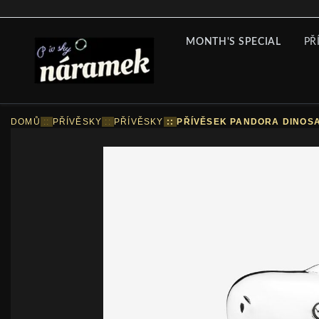
MONTH'S SPECIAL
PŘ
DOMŮ
::
PŘÍVĚSKY
::
PŘÍVĚSKY
::
PŘÍVĚSEK PANDORA DINOSA