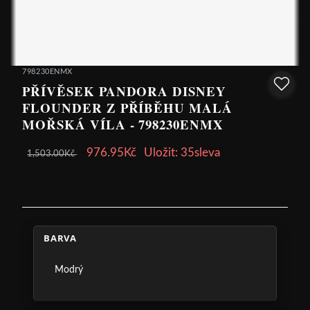
798230ENMX
PŘÍVĚSEK PANDORA DISNEY
FLOUNDER Z PŘÍBĚHU MALÁ
MOŘSKÁ VÍLA - 798230ENMX
976.95Kč
Uložit: 35sleva
1,503.00Kč
BARVA
Modrý