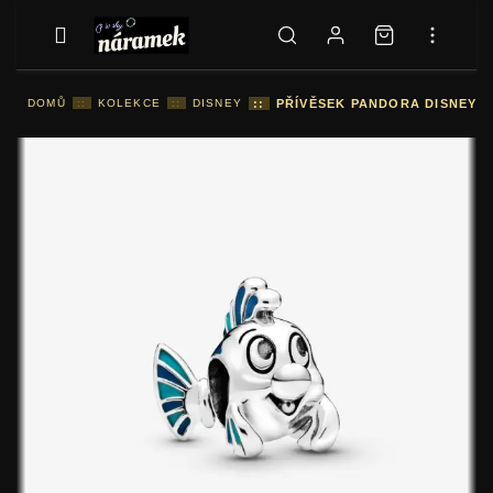
DOMŮ
::
KOLEKCE
::
DISNEY
::
PŘÍVĚSEK PANDORA DISNEY F