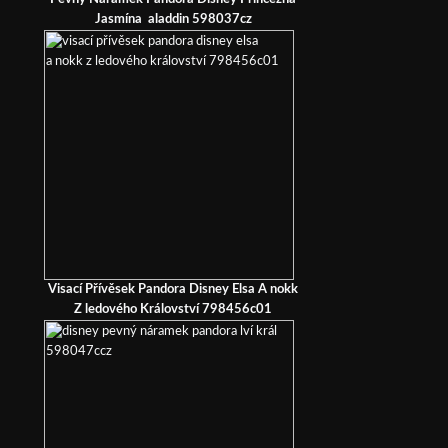
Jasmína aladdin 598037cz
Visací Přívěsek Pandora Disney Elsa A nokk
Z ledového Království 798456c01