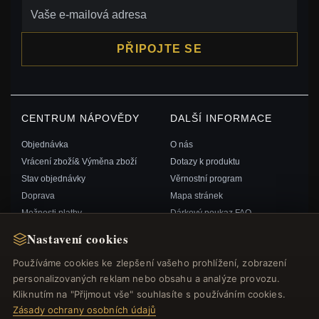
PŘIPOJTE SE
CENTRUM NÁPOVĚDY
DALŠÍ INFORMACE
Objednávka
O nás
Vrácení zboží& Výměna zboží
Dotazy k produktu
Stav objednávky
Věrnostní program
Doprava
Mapa stránek
Možnosti platby
Dárkový poukaz FAQ
Můj účet& Odměny
Slevové kupóny
Nastavení cookies
Kontaktujte nás
Odhlášení z odběru zpravodaje
Používáme cookies ke zlepšení vašeho prohlížení, zobrazení
personalizovaných reklam nebo obsahu a analýze provozu.
RYCHLÉ ODKAZY
SLEDUJTE NÁS
Kliknutím na "Přijmout vše" souhlasíte s používáním cookies.
Zásady ochrany osobních údajů
Nové produkty