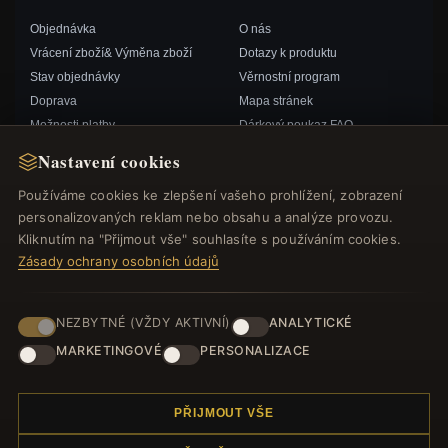
Objednávka
O nás
Vrácení zboží& Výměna zboží
Dotazy k produktu
Stav objednávky
Věrnostní program
Doprava
Mapa stránek
Možnosti platby
Dárkový poukaz FAQ
Můj účet& Odměny
Slevové kupóny
Nastavení cookies
Kontaktujte nás
Odhlášení z odběru zpravodaje
Používáme cookies ke zlepšení vašeho prohlížení, zobrazení
personalizovaných reklam nebo obsahu a analýze provozu.
RYCHLÉ ODKAZY
SLEDUJTE NÁS
Kliknutím na "Přijmout vše" souhlasíte s používáním cookies.
Zásady ochrany osobních údajů
Nové produkty
Speciální nabídky
ZPŮSOBY PLATBY
Blog
NEZBYTNÉ (VŽDY AKTIVNÍ)
ANALYTICKÉ
Recenze
MARKETINGOVÉ
PERSONALIZACE
Přihlásit se
PŘIJMOUT VŠE