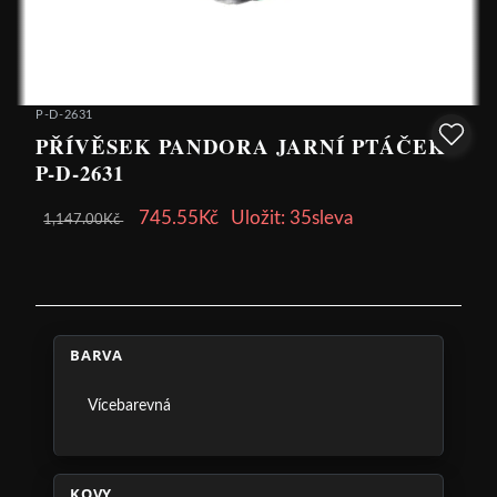
P-D-2631
PŘÍVĚSEK PANDORA JARNÍ PTÁČEK
P-D-2631
745.55Kč
Uložit: 35sleva
1,147.00Kč
BARVA
Vícebarevná
KOVY