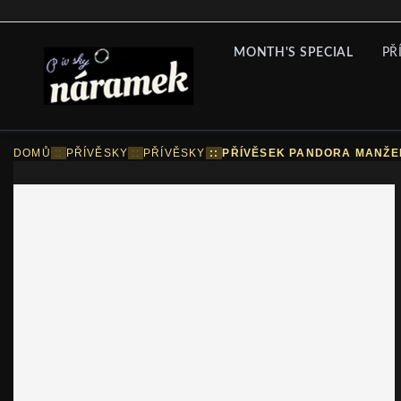
MONTH'S SPECIAL
PŘ
DOMŮ
::
PŘÍVĚSKY
::
PŘÍVĚSKY
::
PŘÍVĚSEK PANDORA MANŽEL