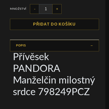
-
+
MNOŽSTVÍ
PŘIDAT DO KOŠÍKU
POPIS
Přívěsek
PANDORA
Manželčin milostný
srdce 798249PCZ