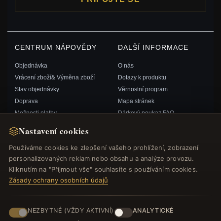
CENTRUM NÁPOVĚDY
DALŠÍ INFORMACE
Objednávka
O nás
Vrácení zboží& Výměna zboží
Dotazy k produktu
Stav objednávky
Věrnostní program
Doprava
Mapa stránek
Možnosti platby
Dárkový poukaz FAQ
Můj účet& Odměny
Slevové kupóny
Nastavení cookies
Kontaktujte nás
Odhlášení z odběru zpravodaje
Používáme cookies ke zlepšení vašeho prohlížení, zobrazení
personalizovaných reklam nebo obsahu a analýze provozu.
RYCHLÉ ODKAZY
SLEDUJTE NÁS
Kliknutím na "Přijmout vše" souhlasíte s používáním cookies.
Zásady ochrany osobních údajů
Nové produkty
Speciální nabídky
ZPŮSOBY PLATBY
Blog
NEZBYTNÉ (VŽDY AKTIVNÍ)
ANALYTICKÉ
Recenze