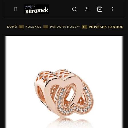
DOMŮ
::
KOLEKCE
::
PANDORA ROSE™
::
PŘÍVĚSEK PANDORA 