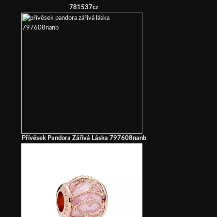
781537cz
Přívěsek Pandora Zářivá Láska 797608nanb