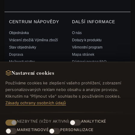
CENTRUM NÁPOVĚDY
DALŠÍ INFORMACE
Objednávka
O nás
Vrácení zboží& Výměna zboží
Dotazy k produktu
Stav objednávky
Věrnostní program
Doprava
Mapa stránek
Možnosti platby
Dárkový poukaz FAQ
Můj účet& Odměny
Slevové kupóny
Nastavení cookies
Kontaktujte nás
Odhlášení z odběru zpravodaje
Používáme cookies ke zlepšení vašeho prohlížení, zobrazení
personalizovaných reklam nebo obsahu a analýze provozu.
RYCHLÉ ODKAZY
SLEDUJTE NÁS
Kliknutím na "Přijmout vše" souhlasíte s používáním cookies.
Zásady ochrany osobních údajů
Nové produkty
Speciální nabídky
ZPŮSOBY PLATBY
Blog
NEZBYTNÉ (VŽDY AKTIVNÍ)
ANALYTICKÉ
Recenze
MARKETINGOVÉ
PERSONALIZACE
Přihlásit se