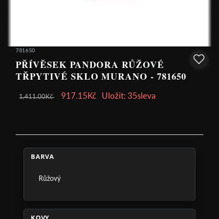
781650
PŘÍVĚSEK PANDORA RŮŽOVÉ
TŘPYTIVÉ SKLO MURANO - 781650
917.15Kč
Uložit: 35sleva
1,411.00Kč
BARVA
Růžový
KOVY