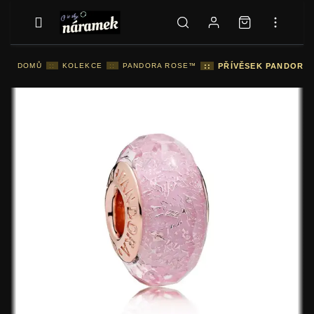
DOMŮ
::
KOLEKCE
::
PANDORA ROSE™
::
PŘÍVĚSEK PANDORA 