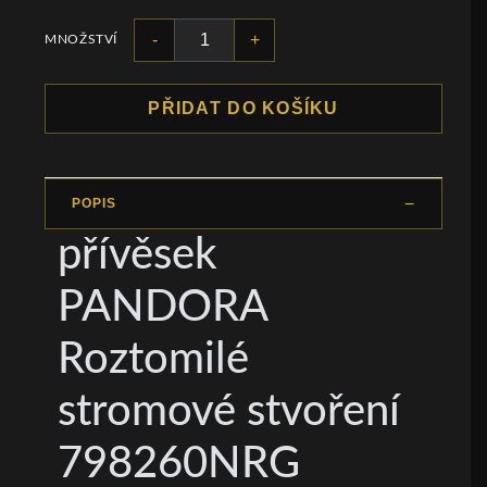
-
+
MNOŽSTVÍ
PŘIDAT DO KOŠÍKU
POPIS
přívěsek
PANDORA
Roztomilé
stromové stvoření
798260NRG