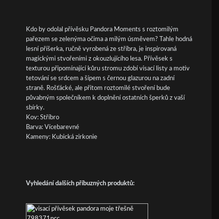
Kdo by odolal přívěsku Pandora Moments s roztomilým
pařezem se zelenýma očima a milým úsměvem? Tahle hodná
lesní příšerka, ručně vyrobená ze stříbra, je inspirovaná
magickými stvořeními z okouzlujícího lesa. Přívěsek s
texturou připomínající kůru stromu zdobí visací listy a motiv
tetování se srdcem a šípem s černou glazurou na zadní
straně. Rošťácké, ale přitom roztomilé stvoření bude
půvabným společníkem k doplnění ostatních šperků z vaší
sbírky.
Kov: Stříbro
Barva: Vícebarevné
Kameny: Kubická zirkonie
Vyhledání dalších příbuzných produktů: