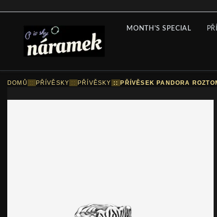
MONTH'S SPECIAL
PŘ
DOMŮ
::
PŘÍVĚSKY
::
PŘÍVĚSKY
::
PŘÍVĚSEK PANDORA ROZTOM