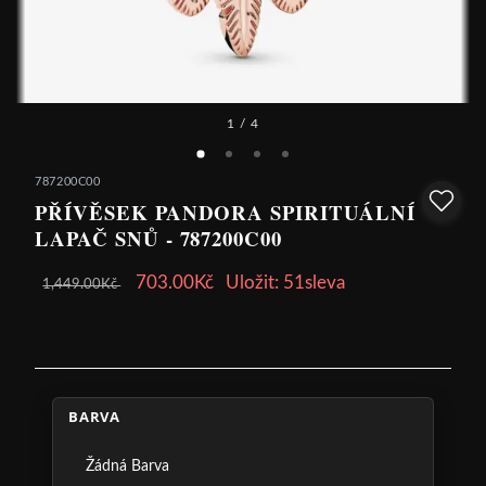
1
/ 4
787200C00
PŘÍVĚSEK PANDORA SPIRITUÁLNÍ
LAPAČ SNŮ - 787200C00
703.00Kč
Uložit: 51sleva
1,449.00Kč
BARVA
Žádná Barva