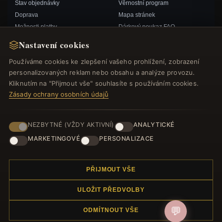
Stav objednávky
Věrnostní program
Doprava
Mapa stránek
Možnosti platby
Dárkový poukaz FAQ
Můj účet& Odměny
Slevové kupóny
Nastavení cookies
Kontaktujte nás
Odhlášení z odběru zpravodaje
Používáme cookies ke zlepšení vašeho prohlížení, zobrazení
personalizovaných reklam nebo obsahu a analýze provozu.
RYCHLÉ ODKAZY
SLEDUJTE NÁS
Kliknutím na "Přijmout vše" souhlasíte s používáním cookies.
Zásady ochrany osobních údajů
Nové produkty
Speciální nabídky
ZPŮSOBY PLATBY
Blog
NEZBYTNÉ (VŽDY AKTIVNÍ)
ANALYTICKÉ
Recenze
MARKETINGOVÉ
PERSONALIZACE
Přihlásit se
PŘIJMOUT VŠE
ULOŽIT PŘEDVOLBY
💬
ODMÍTNOUT VŠE
© 2012–2026
. Všechna práva vyhrazena.
Náramek.com