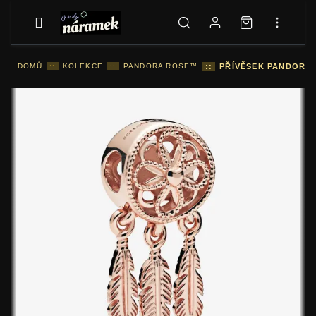
DOMŮ
::
KOLEKCE
::
PANDORA ROSE™
::
PŘÍVĚSEK PANDORA S