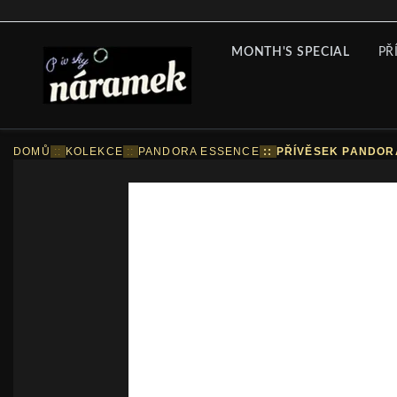
MONTH'S SPECIAL
PŘ
DOMŮ
::
KOLEKCE
::
PANDORA ESSENCE
::
PŘÍVĚSEK PANDOR