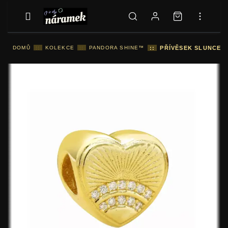
DOMŮ
::
KOLEKCE
::
PANDORA SHINE™
::
PŘÍVĚSEK SLUNCE 