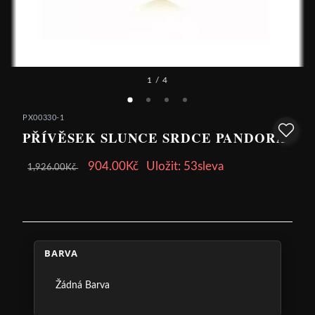
1
/ 4
PX00330-1
PŘÍVĚSEK SLUNCE SRDCE PANDORA
904.00Kč
Uložit: 53sleva
1,926.00Kč
BARVA
Žádná Barva