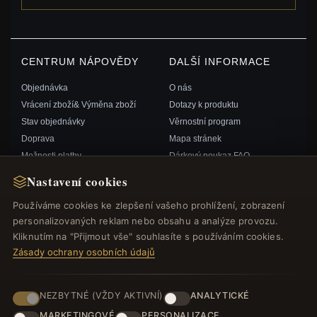
CENTRUM NÁPOVĚDY
DALŠÍ INFORMACE
Objednávka
O nás
Vrácení zboží& Výměna zboží
Dotazy k produktu
Stav objednávky
Věrnostní program
Doprava
Mapa stránek
Možnosti platby
Dárkový poukaz FAQ
Můj účet& Odměny
Slevové kupóny
Nastavení cookies
Kontaktujte nás
Odhlášení z odběru zpravodaje
Používáme cookies ke zlepšení vašeho prohlížení, zobrazení
personalizovaných reklam nebo obsahu a analýze provozu.
RYCHLÉ ODKAZY
SLEDUJTE NÁS
Kliknutím na "Přijmout vše" souhlasíte s používáním cookies.
Zásady ochrany osobních údajů
Nové produkty
Speciální nabídky
ZPŮSOBY PLATBY
Blog
NEZBYTNÉ (VŽDY AKTIVNÍ)
ANALYTICKÉ
Recenze
MARKETINGOVÉ
PERSONALIZACE