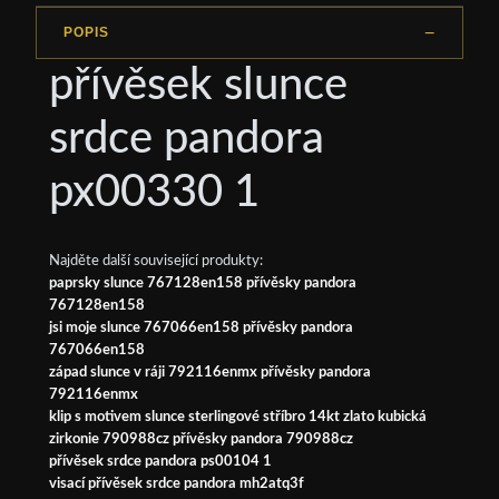
POPIS
přívěsek slunce
srdce pandora
px00330 1
Najděte další související produkty:
paprsky slunce 767128en158 přívěsky pandora
767128en158
jsi moje slunce 767066en158 přívěsky pandora
767066en158
západ slunce v ráji 792116enmx přívěsky pandora
792116enmx
klip s motivem slunce sterlingové stříbro 14kt zlato kubická
zirkonie 790988cz přívěsky pandora 790988cz
přívěsek srdce pandora ps00104 1
visací přívěsek srdce pandora mh2atq3f