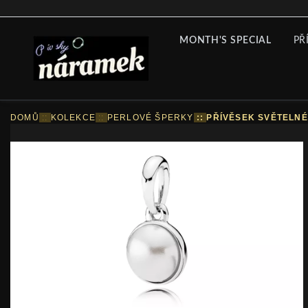
MONTH'S SPECIAL
PŘ
DOMŮ
::
KOLEKCE
::
PERLOVÉ ŠPERKY
::
PŘÍVĚSEK SVĚTELN