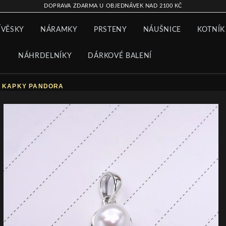
DOPRAVA ZDARMA U OBJEDNÁVEK NAD 2100 KČ
ÍVĚSKY
NÁRAMKY
PRSTENY
NÁUŠNICE
KOTNÍK
NÁHRDELNÍKY
DÁRKOVÉ BALENÍ
É KAPKY PANDORA