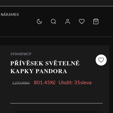
 NÁRAMEK
390400WCP
PŘÍVĚSEK SVĚTELNÉ
KAPKY PANDORA
801.45Kč
Uložit: 35sleva
1,233.00Kč