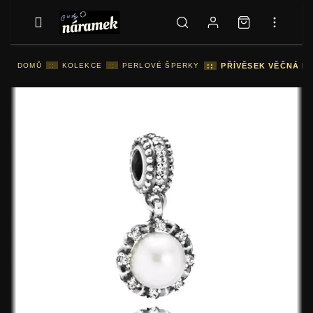
DOMŮ
::
KOLEKCE
::
PERLOVÉ ŠPERKY
::
PŘÍVĚSEK VĚČNÁ MI