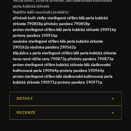
Věčná milost, stříbrný přívěsek, bílá sladkovodní kultivovaná
perla, kubická zirkonie
Najděte další související produkty:
přívěsek květ violky sterlingové stříbro bílá perla kubická
zirkonie 790858p přívěsky pandora 790858p
prsten sterlingové stříbro bílá perla kubická zirkonie 190916p
prsteny pandora 190916p
naušnice sterlingové stříbro bílá perla kubická zirkonie
290562p náušnice pandora 290562p
klip jiskra a perla sterlingové stříbro bílá perla kubická zirkonie
teraz nové nižšie ceny 790873p přívěsky pandora 790873p
prsten sterlingové stříbro kubická zirkonie bílá sladkovodní
kultivovaná perla 190964p prsteny pandora 190964p
prsten sterlingové stříbro bílá sladkovodní kultivovaná perla
kubická zirkonie 190971p prsteny pandora 190971p
DETAILY
RECENZE