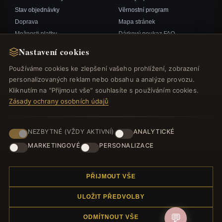
Stav objednávky
Věrnostní program
Doprava
Mapa stránek
Možnosti platby
Dárkový poukaz FAQ
Můj účet& Odměny
Slevové kupóny
Nastavení cookies
Kontaktujte nás
Odhlášení z odběru zpravodaje
Používáme cookies ke zlepšení vašeho prohlížení, zobrazení
personalizovaných reklam nebo obsahu a analýze provozu.
RYCHLÉ ODKAZY
SLEDUJTE NÁS
Kliknutím na "Přijmout vše" souhlasíte s používáním cookies.
Zásady ochrany osobních údajů
Nové produkty
Speciální nabídky
ZPŮSOBY PLATBY
Blog
NEZBYTNÉ (VŽDY AKTIVNÍ)
ANALYTICKÉ
Recenze
MARKETINGOVÉ
PERSONALIZACE
Přihlásit se
PŘIJMOUT VŠE
ULOŽIT PŘEDVOLBY
💬
ODMÍTNOUT VŠE
© 2012–2026
. Všechna práva vyhrazena.
Náramek.com