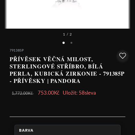
1
/ 2
791385P
PŘÍVĚSEK VĚČNÁ MILOST,
STERLINGOVÉ STŘÍBRO, BÍLÁ
PERLA, KUBICKÁ ZIRKONIE - 791385P
- PŘÍVĚSKY | PANDORA
753.00Kč
Uložit: 58sleva
1,772.00Kč
BARVA