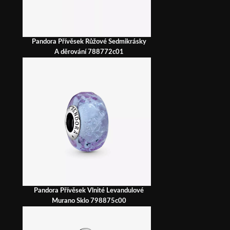
Pandora Přívěsek Růžové Sedmikrásky
A děrování 788772c01
Pandora Přívěsek Vlnité Levandulové
Murano Sklo 798875c00