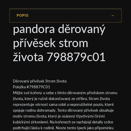
POPIS
pandora děrovaný
přívěsek strom
života 798879c01
Děrovaný přívěsek Strom života
Položka #798879C01
Mějte své kořeny u sebe s tímto děrovaným přívěskem stromu
života, který je ručně dokončovaný ze stříbra. Strom života
reprezentuje věrnost sama sobě a neporušitelné pouto, které
spojuje rodinu dohromady. Tento děrovaný přívěsek obsahuje
motiv stromu života, který je osázený třpytivými čirými
kubickými zirkoniemi. Na kořenech se nacházejí detaily srdce
podtrhující lásku k rodině. Noste tento šperk jako připomínku