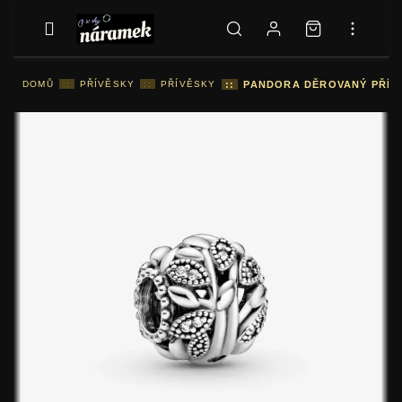
DOMŮ
::
PŘÍVĚSKY
::
PŘÍVĚSKY
::
PANDORA DĚROVANÝ PŘÍVĚ