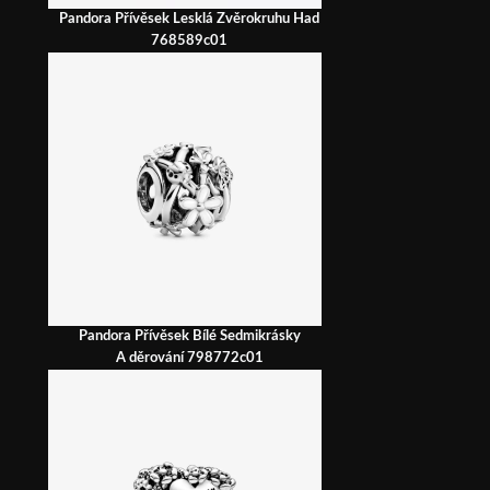
Pandora Přívěsek Lesklá Zvěrokruhu Had
768589c01
Pandora Přívěsek Bílé Sedmikrásky
A děrování 798772c01