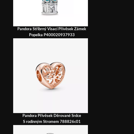
Pandora Stříbrný Visací Přívěsek Zámek
Popelka P400020937933
Pandora Přívěsek Děrované Srdce
S rodinným Stromem 788826c01