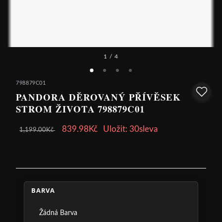
1
/ 4
798879C01
PANDORA DĚROVANÝ PŘÍVĚSEK
STROM ŽIVOTA 798879C01
839.98Kč
Uložit: 30sleva
1,199.00Kč
BARVA
Žádná Barva