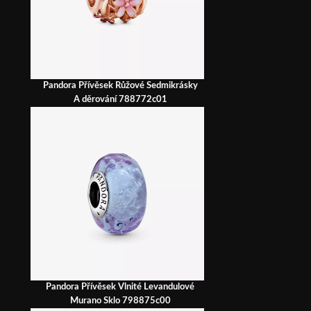
Pandora Přívěsek Růžové Sedmikrásky
A děrování 788772c01
Pandora Přívěsek Vlnité Levandulové
Murano Sklo 798875c00