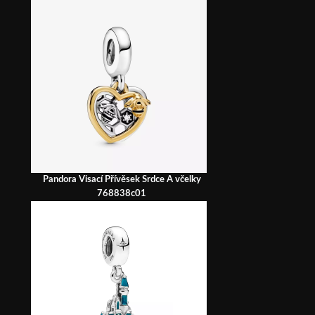
Pandora Visací Přívěsek Srdce A včelky
768838c01