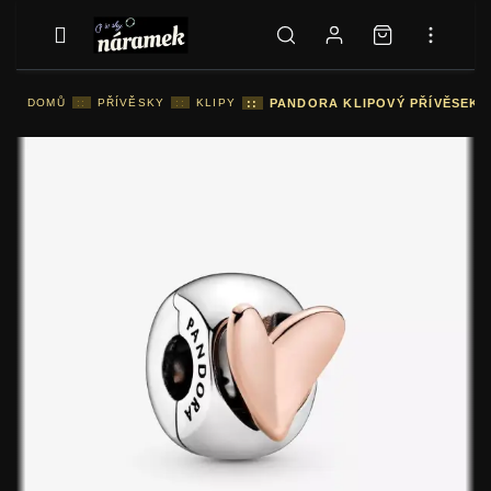
DOMŮ
::
PŘÍVĚSKY
::
KLIPY
::
PANDORA KLIPOVÝ PŘÍVĚSEK 