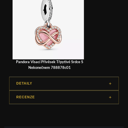
Pandora Visací Přívěsek Třpytivé Srdce S
Nekonečnem 788878c01
DETAILY
RECENZE