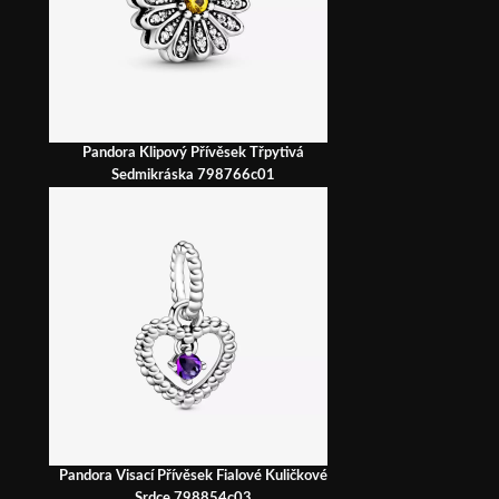
Pandora Klipový Přívěsek Třpytivá
Sedmikráska 798766c01
Pandora Visací Přívěsek Fialové Kuličkové
Srdce 798854c03