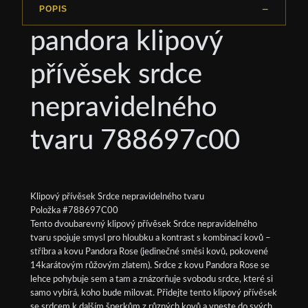
POPIS
pandora klipový
přívěsek srdce
nepravidelného
tvaru 788697c00
Klipový přívěsek Srdce nepravidelného tvaru
Položka #788697C00
Tento dvoubarevný klipový přívěsek Srdce nepravidelného
tvaru spojuje smysl pro hloubku a kontrast s kombinací kovů –
stříbra a kovu Pandora Rose (jedinečné směsi kovů, pokovené
14karátovým růžovým zlatem). Srdce z kovu Pandora Rose se
lehce pohybuje sem a tam a znázorňuje svobodu srdce, které si
samo vybírá, koho bude milovat. Přidejte tento klipový přívěsek
se srdcem k dalším šperkům z různých kovů a vneste do svých