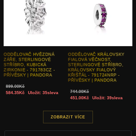
ODDĚLOVAČ HVĚZDNÁ
ODDĚLOVAČ KRÁLOVSKY
ZÁŘE, STERLINGOVÉ
FIALOVÁ VĚČNOST,
STŘÍBRO, KUBICKÁ
STERLINGOVÉ STŘÍBRO,
ZIRKONIE - 791783CZ -
KRÁLOVSKY FIALOVÝ
PŘÍVĚSKY | PANDORA
KŘIŠŤÁL - 791724NRP -
PŘÍVĚSKY | PANDORA
899.00Kč
744.00Kč
584.35Kč
Uložit: 35sleva
451.00Kč
Uložit: 39sleva
ZOBRAZIT VÍCE