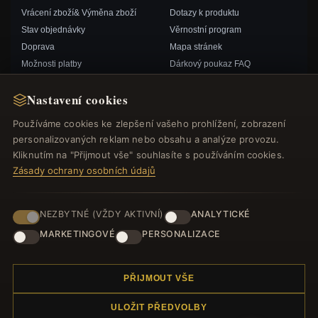
Vrácení zboží& Výměna zboží
Dotazy k produktu
Stav objednávky
Věrnostní program
Doprava
Mapa stránek
Možnosti platby
Dárkový poukaz FAQ
Můj účet& Odměny
Slevové kupóny
Nastavení cookies
Kontaktujte nás
Odhlášení z odběru zpravodaje
Používáme cookies ke zlepšení vašeho prohlížení, zobrazení
personalizovaných reklam nebo obsahu a analýze provozu.
RYCHLÉ ODKAZY
SLEDUJTE NÁS
Kliknutím na "Přijmout vše" souhlasíte s používáním cookies.
Nové produkty
Zásady ochrany osobních údajů
Speciální nabídky
ZPŮSOBY PLATBY
Blog
NEZBYTNÉ (VŽDY AKTIVNÍ)
ANALYTICKÉ
Recenze
MARKETINGOVÉ
PERSONALIZACE
Přihlásit se
PŘIJMOUT VŠE
ULOŽIT PŘEDVOLBY