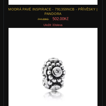
MODRÁ PAVÉ INSPIRACE - 791359NCB - PŘÍVĚSKY |
PANDORA
502.00Kč
744.00Kč
Uložit: 33sleva