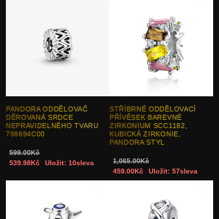
PANDORA ODDĚLOVAČ
STŘÍBRNÉ ODDĚLOVACÍ
DĚROVANÁ SRDCE
PŘÍVĚSEK BAREVNÉ
NEPRAVIDELNÉHO TVARU
ZIRKONIUM SCC1182,
798694C00
KUBICKÁ ZIRKONIE,
PANDORA STYL
599.00Kč
1,065.00Kč
539.98Kč
Uložit: 10sleva
459.00Kč
Uložit: 57sleva