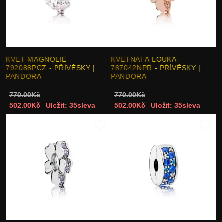
KVĚT MAGNOLIE -
KVĚTNATÁ LOUKA -
792088PCZ - PŘÍVĚSKY |
787042NPR - PŘÍVĚSKY |
PANDORA
PANDORA
770.00Kč
770.00Kč
502.00Kč
Uložit: 35sleva
502.00Kč
Uložit: 35sleva