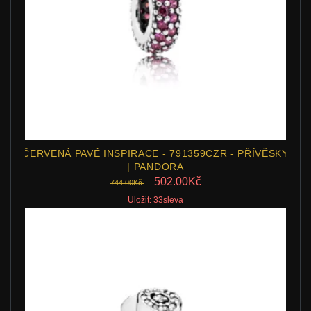
ČERVENÁ PAVÉ INSPIRACE - 791359CZR - PŘÍVĚSKY
| PANDORA
502.00Kč
744.00Kč
Uložit: 33sleva