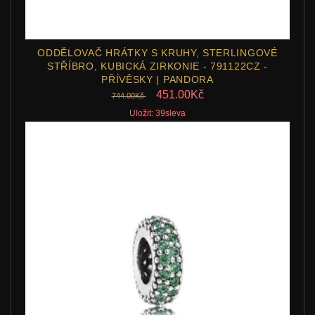
ODDĚLOVAČ HRÁTKY S KRUHY, STERLINGOVÉ
STŘÍBRO, KUBICKÁ ZIRKONIE - 791122CZ -
PŘÍVĚSKY | PANDORA
451.00Kč
744.00Kč
Uložit: 39sleva