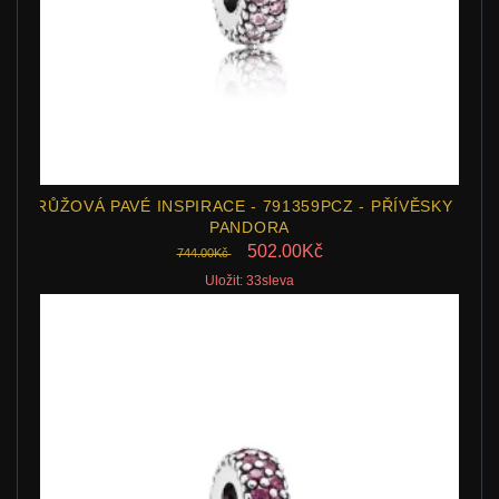
RŮŽOVÁ PAVÉ INSPIRACE - 791359PCZ - PŘÍVĚSKY |
PANDORA
502.00Kč
744.00Kč
Uložit: 33sleva