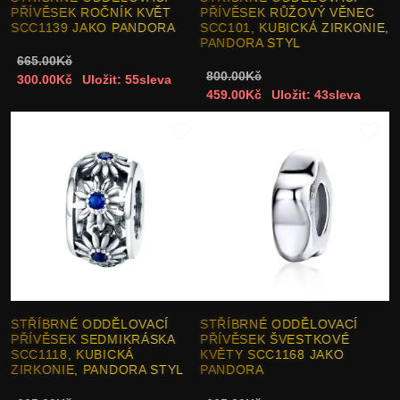
PŘÍVĚSEK ROČNÍK KVĚT
PŘÍVĚSEK RŮŽOVÝ VĚNEC
SCC1139 JAKO PANDORA
SCC101, KUBICKÁ ZIRKONIE,
PANDORA STYL
665.00Kč
800.00Kč
300.00Kč
Uložit: 55sleva
459.00Kč
Uložit: 43sleva
STŘÍBRNÉ ODDĚLOVACÍ
STŘÍBRNÉ ODDĚLOVACÍ
PŘÍVĚSEK SEDMIKRÁSKA
PŘÍVĚSEK ŠVESTKOVÉ
SCC1118, KUBICKÁ
KVĚTY SCC1168 JAKO
ZIRKONIE, PANDORA STYL
PANDORA