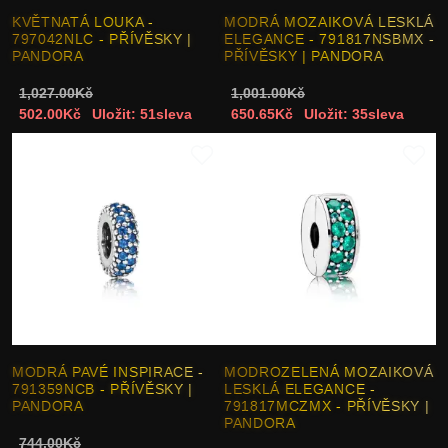
KVĚTNATÁ LOUKA -
MODRÁ MOZAIKOVÁ LESKLÁ
797042NLC - PŘÍVĚSKY |
ELEGANCE - 791817NSBMX -
PANDORA
PŘÍVĚSKY | PANDORA
1,027.00Kč
1,001.00Kč
502.00Kč
Uložit: 51sleva
650.65Kč
Uložit: 35sleva
MODRÁ PAVÉ INSPIRACE -
MODROZELENÁ MOZAIKOVÁ
791359NCB - PŘÍVĚSKY |
LESKLÁ ELEGANCE -
PANDORA
791817MCZMX - PŘÍVĚSKY |
PANDORA
744.00Kč