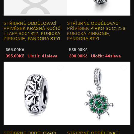
STŘÍBRNÉ ODDĚLOVACÍ
STŘÍBRNÉ ODDĚLOVACÍ
PŘÍVĚSEK KRÁSNÁ KOČIČÍ
PŘÍVĚSEK PÍRKO SCC1236,
TLAPA SCC1312, KUBICKÁ
KUBICKÁ ZIRKONIE,
ZIRKONIE, PANDORA STYL
PANDORA STYL
665.00Kč
535.00Kč
395.00Kč
Uložit: 41sleva
300.00Kč
Uložit: 44sleva
STŘÍBRNÉ ODDĚLOVACÍ
STŘÍBRNÉ ODDĚLOVACÍ