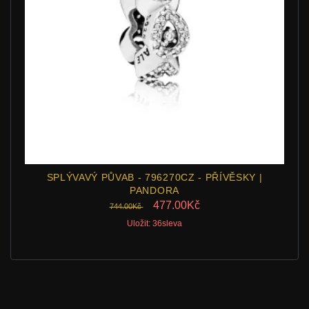
SPLÝVAVÝ PŮVAB - 796270CZ - PŘÍVĚSKY |
PANDORA
477.00Kč
744.00Kč
Uložit: 36sleva