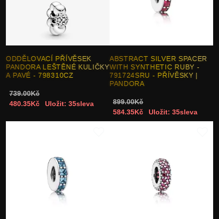
ODDĚLOVACÍ PŘÍVĚSEK
ABSTRACT SILVER SPACER
PANDORA LEŠTĚNÉ KULIČKY
WITH SYNTHETIC RUBY -
A PAVÉ - 798310CZ
791724SRU - PŘÍVĚSKY |
PANDORA
739.00Kč
899.00Kč
480.35Kč
Uložit: 35sleva
584.35Kč
Uložit: 35sleva