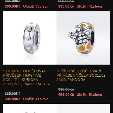
665.00Kč
665.00Kč
300.00Kč
Uložit: 55sleva
395.00Kč
Uložit: 41sleva
STŘÍBRNÉ ODDĚLOVACÍ
STŘÍBRNÉ ODDĚLOVACÍ
PŘÍVĚSEK TŘPYTIVÉ
PŘÍVĚSEK VČELA SCC1102
SCC1171, KUBICKÁ
JAKO PANDORA
ZIRKONIE, PANDORA STYL
930.00Kč
665.00Kč
459.00Kč
Uložit: 51sleva
395.00Kč
Uložit: 41sleva