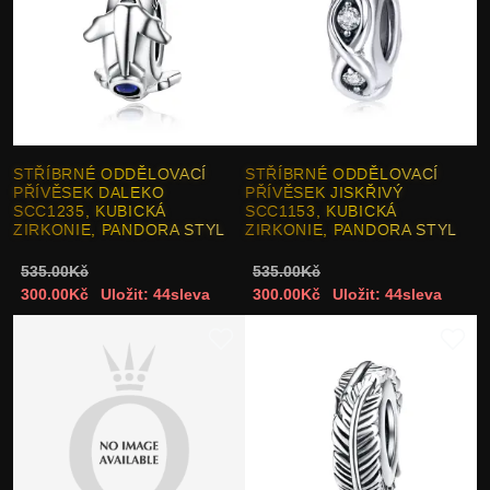
STŘÍBRNÉ ODDĚLOVACÍ
STŘÍBRNÉ ODDĚLOVACÍ
PŘÍVĚSEK DALEKO
PŘÍVĚSEK JISKŘIVÝ
SCC1235, KUBICKÁ
SCC1153, KUBICKÁ
ZIRKONIE, PANDORA STYL
ZIRKONIE, PANDORA STYL
535.00Kč
535.00Kč
300.00Kč
Uložit: 44sleva
300.00Kč
Uložit: 44sleva