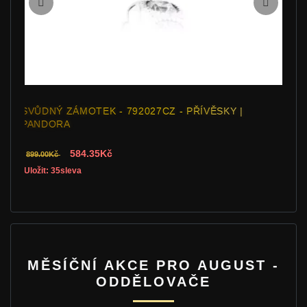
SVŮDNÝ ZÁMOTEK - 792027CZ - PŘÍVĚSKY |
PANDORA
584.35Kč
899.00Kč
Uložit: 35sleva
MĚSÍČNÍ AKCE PRO AUGUST -
ODDĚLOVAČE