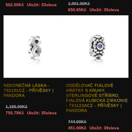
1,001.00Kč
502.00Kč
Uložit: 33sleva
650.65Kč
Uložit: 35sleva
NEKONEČNÁ LÁSKA -
ODDĚLOVAČ FIALOVÉ
792101CZ - PŘÍVĚSKY |
HRÁTKY S KRUHY,
PANDORA
STERLINGOVÉ STŘÍBRO,
FIALOVÁ KUBICKÁ ZIRKONIE
- 791122ACZ - PŘÍVĚSKY |
1,155.00Kč
PANDORA
750.75Kč
Uložit: 35sleva
744.00Kč
451.00Kč
Uložit: 39sleva