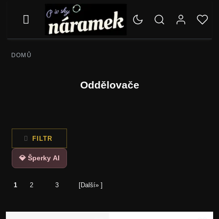
DOMŮ
Oddělovače
FILTR
💎 Šperky AI
1
2
3
[Další» ]