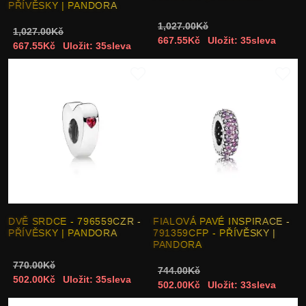
PŘÍVĚSKY | PANDORA
1,027.00Kč
1,027.00Kč
667.55Kč
Uložit: 35sleva
667.55Kč
Uložit: 35sleva
DVĚ SRDCE - 796559CZR -
FIALOVÁ PAVÉ INSPIRACE -
PŘÍVĚSKY | PANDORA
791359CFP - PŘÍVĚSKY |
PANDORA
770.00Kč
744.00Kč
502.00Kč
Uložit: 35sleva
502.00Kč
Uložit: 33sleva