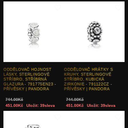
ODDĚLOVAČ HOJNOST
ODDĚLOVAČ HRÁTKY S
LÁSKY, STERLINGOVÉ
KRUHY, STERLINGOVÉ
STŘÍBRO, STŘÍBRNÁ
STŘÍBRO, KUBICKÁ
GLAZURA - 791775EN23 -
ZIRKONIE - 791122CZ -
PŘÍVĚSKY | PANDORA
PŘÍVĚSKY | PANDORA
744.00Kč
744.00Kč
451.00Kč
Uložit: 39sleva
451.00Kč
Uložit: 39sleva