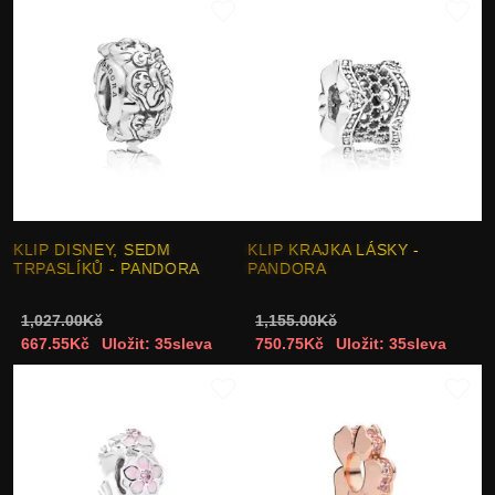
KLIP DISNEY, SEDM
KLIP KRAJKA LÁSKY -
TRPASLÍKŮ - PANDORA
PANDORA
1,027.00Kč
1,155.00Kč
667.55Kč
Uložit: 35sleva
750.75Kč
Uložit: 35sleva