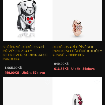
STŘÍBRNÉ ODDĚLOVACÍ
ODDĚLOVACÍ PŘÍVĚSEK
PŘÍVĚSEK ZLATÝ
PANDORA LEŠTĚNÉ KULIČKY
RETRIEVER SCC016 JAKO
A PAVÉ - 788310CZ
PANDORA
949.00Kč
1,065.00Kč
616.85Kč
Uložit: 35sleva
459.00Kč
Uložit: 57sleva