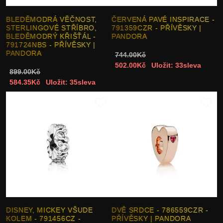
BLEDĚMODRÁ VĚČNOST,
ČERVENÁ PAVÉ INSPIRACE -
STERLINGOVÉ STŘÍBRO,
791359CZR - PŘÍVĚSKY |
BLEDĚMODRÝ KŘIŠŤÁL -
PANDORA
791724NBS - PŘÍVĚSKY |
PANDORA
744.00Kč
502.00Kč
Uložit: 33sleva
899.00Kč
584.35Kč
Uložit: 35sleva
DISNEY, MICKEY VŠUDE
DVĚ SRDCE - 786559CZR -
KOLEM - 791456CZ -
PŘÍVĚSKY | PANDORA