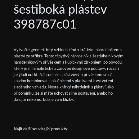
šestiboká plástev
398787c01
Vytvořte geometrický vzhled s tímto krátkým náhrdelníkem s
pláství ze stříbra. Tento třpytivý náhrdelník s šestiúhelníkovým
náhrdelníkovým přívěskem a kubickými zirkoniemi po obvodu,
který je minimalistický a zároveň designově poutavý, rozzáří
jakýkoli outfit. Náhrdelník s plástvovým přívěskem se dá
snadno kombinovat s náušnicemi s plástvemi k vytvoření
sladěného vzhledu. Noste krátký náhrdelník s pláství jako
připomínku, že si máte uchovat silné postavení, anebo ho
darujte někomu, kdo je vám blízký.
Najít další související produkty: