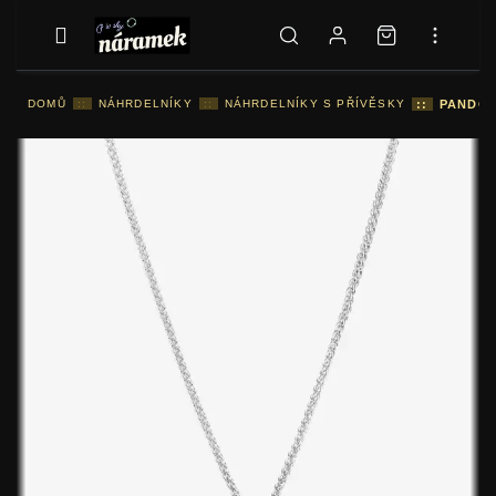
DOMŮ
::
NÁHRDELNÍKY
::
NÁHRDELNÍKY S PŘÍVĚSKY
::
PANDOR