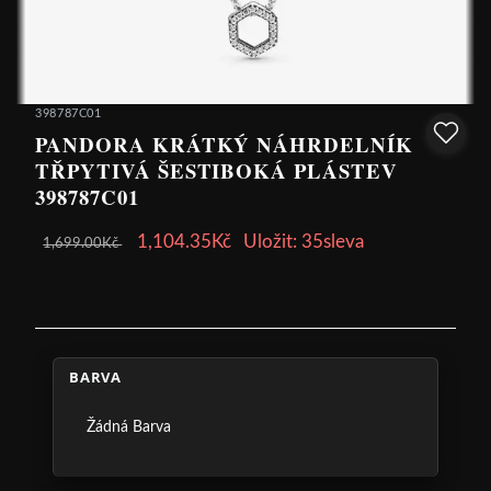
398787C01
PANDORA KRÁTKÝ NÁHRDELNÍK
TŘPYTIVÁ ŠESTIBOKÁ PLÁSTEV
398787C01
1,104.35Kč
Uložit: 35sleva
1,699.00Kč
BARVA
Žádná Barva