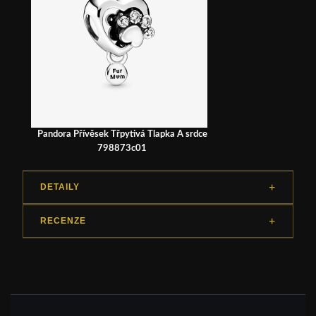
Pandora Přívěsek Třpytivá Tlapka A srdce
798873c01
DETAILY
RECENZE