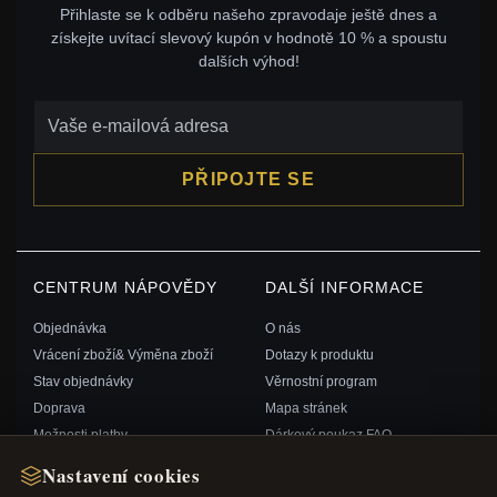
Přihlaste se k odběru našeho zpravodaje ještě dnes a
získejte uvítací slevový kupón v hodnotě 10 % a spoustu
dalších výhod!
PŘIPOJTE SE
CENTRUM NÁPOVĚDY
DALŠÍ INFORMACE
Objednávka
O nás
Vrácení zboží& Výměna zboží
Dotazy k produktu
Stav objednávky
Věrnostní program
Doprava
Mapa stránek
Možnosti platby
Dárkový poukaz FAQ
Můj účet& Odměny
Slevové kupóny
Nastavení cookies
Kontaktujte nás
Odhlášení z odběru zpravodaje