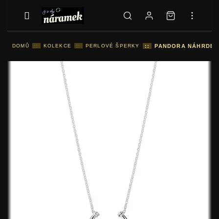
DOMŮ
::
KOLEKCE
::
PERLOVÉ ŠPERKY
::
PANDORA NÁHRDELNÍ