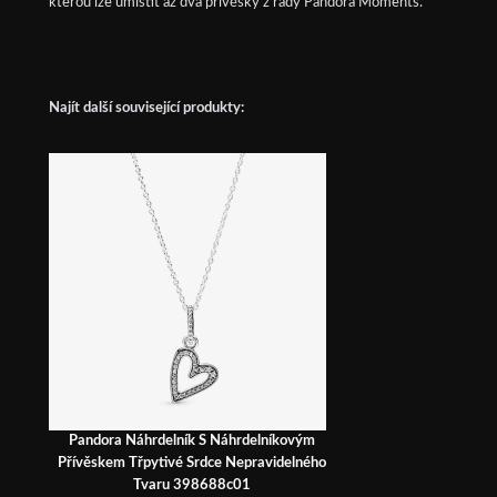
kterou lze umístit až dva přívěsky z řady Pandora Moments.
Najít další související produkty:
Pandora Náhrdelník S Náhrdelníkovým
Přívěskem Třpytivé Srdce Nepravidelného
Tvaru 398688c01