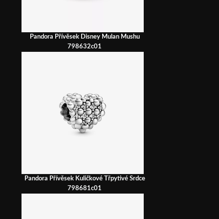
Pandora Přívěsek Disney Mulan Mushu
798632c01
Pandora Přívěsek Kuličkové Třpytivé Srdce
798681c01