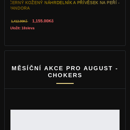
NÝ KOŽENÝ NÁHRDELNÍK A PŘÍVĚSEK NA PEŘÍ -
CHOKER ČIST
NDORA
JAKO PANDO
1,155.00Kč
53
12.00Kč
1,065.00Kč
it: 18sleva
Uložit: 50sleva
MĚSÍČNÍ AKCE PRO AUGUST -
CHOKERS