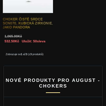
CHOKER ČISTÉ SRDCE
SCN070, KUBICKÁ ZIRKONIE,
JAKO PANDORA
1,065.00Kč
532.50Kč
Uložit: 50sleva
Zobrazuje se
1
až
3
(z
3
produktů)
NOVÉ PRODUKTY PRO AUGUST -
CHOKERS