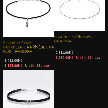
ESSENCE STŘÍBRNÝ -
PANDORA
ČERNÝ KOŽENÝ
NÁHRDELNÍK A PŘÍVĚSEK NA
PEŘÍ - PANDORA
2,311.00Kč
1,960.00Kč
Uložit: 15sleva
1,412.00Kč
1,155.00Kč
Uložit: 18sleva