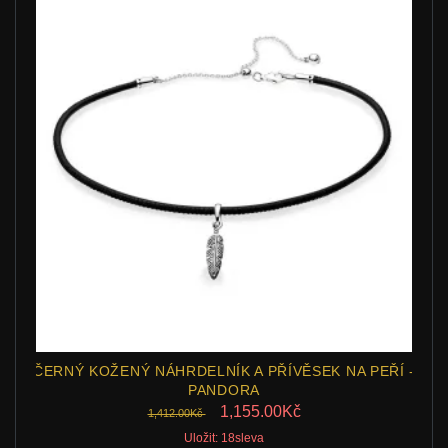
ČERNÝ KOŽENÝ NÁHRDELNÍK A PŘÍVĚSEK NA PEŘÍ -
PANDORA
1,155.00Kč
1,412.00Kč
Uložit: 18sleva