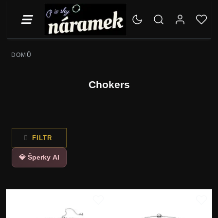
DOMŮ
Chokers
FILTR
💎 Šperky AI