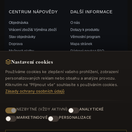
CENTRUM NÁPOVĚDY
DALŠÍ INFORMACE
Objednávka
O nás
Vrácení zboží& Výměna zboží
Dotazy k produktu
Stav objednávky
Věrnostní program
Doprava
Mapa stránek
Možnosti platby
Dárkový poukaz FAQ
Můj účet& Odměny
Slevové kupóny
Nastavení cookies
Kontaktujte nás
Odhlášení z odběru zpravodaje
Používáme cookies ke zlepšení vašeho prohlížení, zobrazení
personalizovaných reklam nebo obsahu a analýze provozu.
RYCHLÉ ODKAZY
SLEDUJTE NÁS
Kliknutím na "Přijmout vše" souhlasíte s používáním cookies.
Zásady ochrany osobních údajů
Nové produkty
Speciální nabídky
ZPŮSOBY PLATBY
Blog
NEZBYTNÉ (VŽDY AKTIVNÍ)
ANALYTICKÉ
Recenze
MARKETINGOVÉ
PERSONALIZACE
Přihlásit se