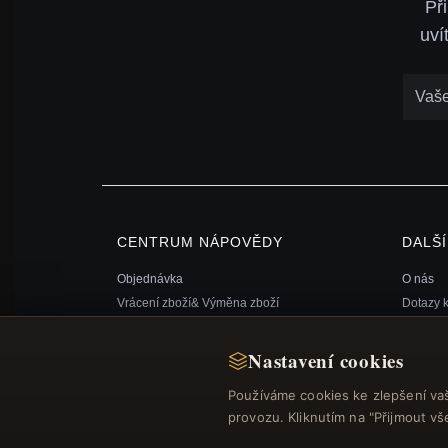
Př
uví
CENTRUM NÁPOVĚDY
DALŠ
Objednávka
O nás
Vrácení zboží& Výměna zboží
Dotazy 
Stav objednávky
Věrnost
Doprava
Mapa st
Nastavení cookies
Možnosti platby
Dárkový
Používáme cookies ke zlepšení va
Můj účet& Odměny
Slevové
provozu. Kliknutím na "Přijmout v
Kontaktujte nás
Odhláše