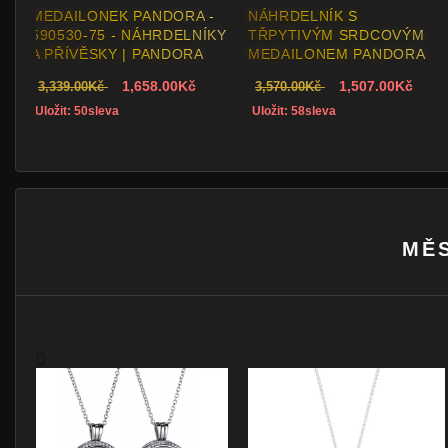
ELNÍK S
NÁHRDELNÍK S LÁSKA &
VELKÉ 
IVÝM SRDCOVÝM
RODINA MEDAILONEM
PANDOR
LONEM PANDORA
PANDORA
4,598.00
1,759.00Kč
2,161.00Kč
00Kč
4,495.00Kč
Uložit: 58
57sleva
Uložit: 52sleva
MĚS