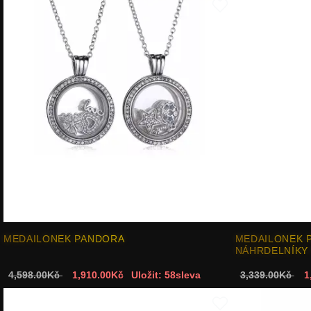
MEDAILONEK PANDORA
MEDAILONEK P
NÁHRDELNÍKY 
4,598.00Kč
1,910.00Kč
Uložit: 58sleva
3,339.00Kč
1