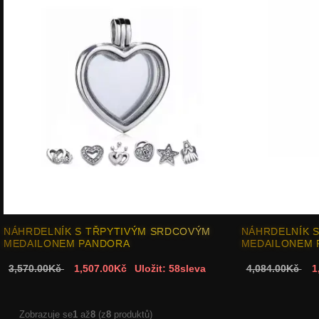
NÁHRDELNÍK S TŘPYTIVÝM SRDCOVÝM
NÁHRDELNÍK S
MEDAILONEM PANDORA
MEDAILONEM 
3,570.00Kč
1,507.00Kč
Uložit: 58sleva
4,084.00Kč
1
Zobrazuje se
1
až
8
(z
8
produktů)