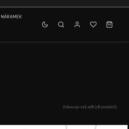
 NÁRAMEK
Zobrazuje se
1
až
8
(z
8
produktů)