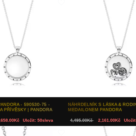
ANDORA - 590530-75 -
NÁHRDELNÍK S LÁSKA & RODI
A PŘÍVĚSKY | PANDORA
MEDAILONEM PANDORA
,658.00Kč
Uložit: 50sleva
4,495.00Kč
2,161.00Kč
Uložit