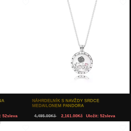
NA
NÁHRDELNÍK S NAVŽDY SRDCE
MEDAILONEM PANDORA
: 52sleva
4,495.00Kč
2,161.00Kč
Uložit: 52sleva