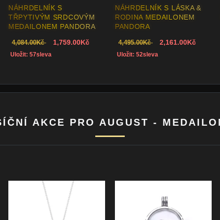
MEDAILONEK
NÁHRDELNÍK S NAVŽDY
MEDAILONEK 
A
SRDCE MEDAILONEM
PANDORA
1,910.00Kč
1,
Kč
4,598.00Kč
2,161.00Kč
4,495.00Kč
sleva
Uložit: 58sleva
Uložit: 52sleva
ÍČNÍ AKCE PRO AUGUST - MEDAIL