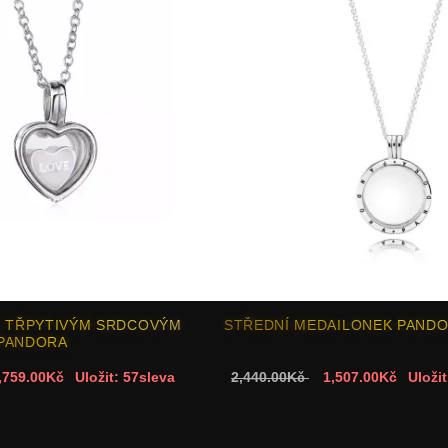
 TŘPYTIVÝM SRDCOVÝM
STŘEDNÍ MEDAILONEK PAND
PANDORA
,759.00Kč
Uložit: 57sleva
2,440.00Kč
1,507.00Kč
Uložit