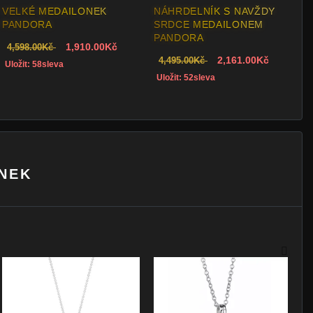
PANDORA
STŘEDNÍ MEDAILONEK
PANDORA
910.00Kč
1,507.00Kč
2,440.00Kč
Uložit: 38sleva
ONEK