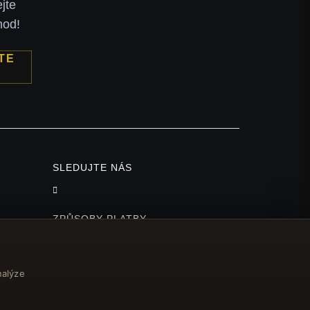
jte
hod!
TE
SLEDUJTE NÁS
ZPŮSOBY PLATBY
nalýze