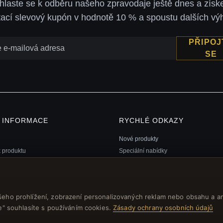
ihlaste se k odběru našeho zpravodaje ještě dnes a získe
tací slevový kupón v hodnotě 10 % a spoustu dalších vý
PŘIPOJ
SE
Í INFORMACE
RYCHLÉ ODKAZY
Nové produkty
k produktu
Speciální nabídky
ní program
Blog
ránek
Recenze
 poukaz FAQ
Přihlásit se
šeho prohlížení, zobrazení personalizovaných reklam nebo obsahu a a
 kupóny
še" souhlasíte s používáním cookies.
Zásady ochrany osobních údajů
ní z odběru zpravodaje