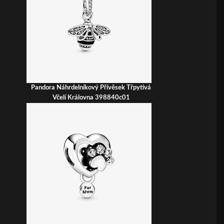
Pandora Náhrdelníkový Přívěsek Třpytivá
Včelí Královna 398840c01