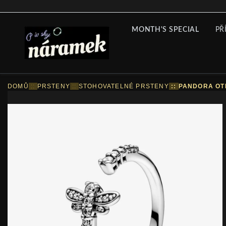
MONTH'S SPECIAL
PŘ
DOMŮ
::
PRSTENY
::
STOHOVATELNÉ PRSTENY
::
PANDORA OT