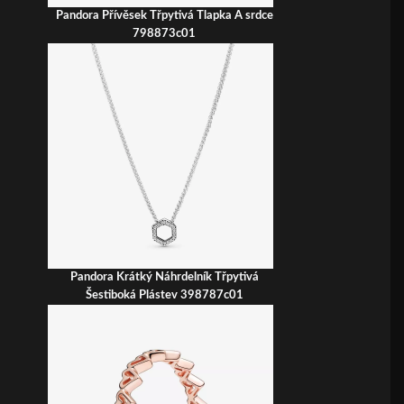
Pandora Přívěsek Třpytivá Tlapka A srdce
798873c01
Pandora Krátký Náhrdelník Třpytivá
Šestiboká Plástev 398787c01