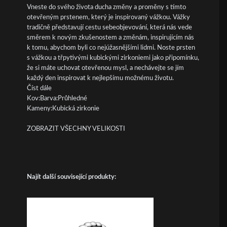
Vneste do svého života ducha změny a proměny s tímto
otevřeným prstenem, který je inspirovaný vážkou. Vážky
tradičně představují cestu sebeobjevování, která nás vede
směrem k novým zkušenostem a změnám, inspirujícím nás
k tomu, abychom byli co nejúžasnějšími lidmi. Noste prsten
s vážkou a třpytivými kubickými zirkoniemi jako připomínku,
že si máte uchovat otevřenou mysl, a nechávejte se jím
každý den inspirovat k nejlepšímu možnému životu.
Číst dále
Kov:Barva:Průhledné
Kameny:Kubická zirkonie
ZOBRAZIT VŠECHNY VELIKOSTI
Najít další související produkty: