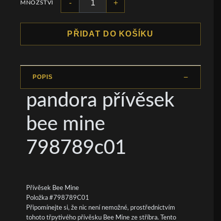
-
+
MNOŽSTVÍ
PŘIDAT DO KOŠÍKU
POPIS
pandora přívěsek
bee mine
798789c01
Přívěsek Bee Mine
Položka #798789C01
Připomínejte si, že nic není nemožné, prostřednictvím
tohoto třpytivého přívěsku Bee Mine ze stříbra. Tento