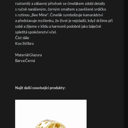
roztomilý a zábavný přívěsek se čmelákem zdobí detaily
s ručně nanášeným, černým smaltem a zavěšené srdíčko
s rytinou „Bee Mine“. Čmelák symbolizuje kamarádství
a představuje myšlenku, že život je nejsladší, když držíme při
sobě a žijeme v klidu a harmonii podobně jako báječně
spletitá společenství včel.
Číst dále
Kov:Stříbro
Materiál:Glazura
Barva:Černá
Najít další související produkty: