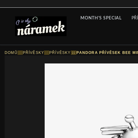
MONTH'S SPECIAL
PŘ
DOMŮ
::
PŘÍVĚSKY
::
PŘÍVĚSKY
::
PANDORA PŘÍVĚSEK BEE MI