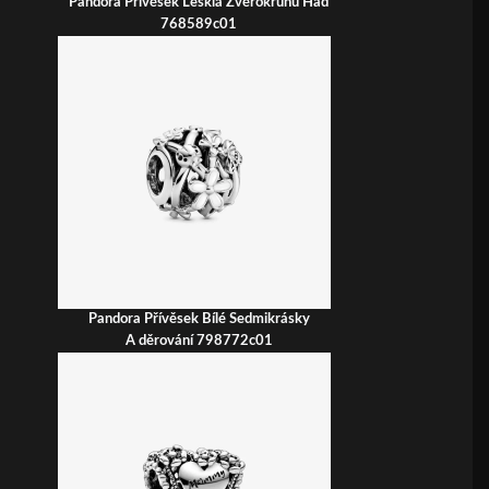
Pandora Přívěsek Lesklá Zvěrokruhu Had
768589c01
Pandora Přívěsek Bílé Sedmikrásky
A děrování 798772c01