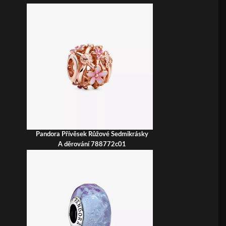
Pandora Přívěsek Růžové Sedmikrásky
A děrování 788772c01