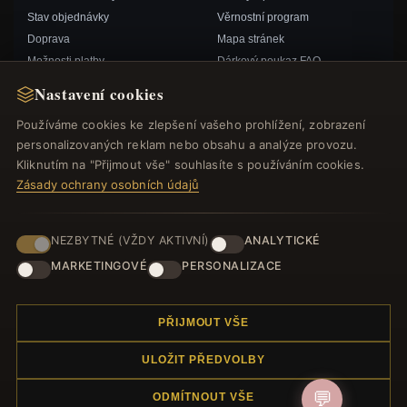
Stav objednávky
Věrnostní program
Doprava
Mapa stránek
Možnosti platby
Dárkový poukaz FAQ
Můj účet& Odměny
Slevové kupóny
Nastavení cookies
Kontaktujte nás
Odhlášení z odběru zpravodaje
Používáme cookies ke zlepšení vašeho prohlížení, zobrazení
personalizovaných reklam nebo obsahu a analýze provozu.
RYCHLÉ ODKAZY
SLEDUJTE NÁS
Kliknutím na "Přijmout vše" souhlasíte s používáním cookies.
Zásady ochrany osobních údajů
Nové produkty
Speciální nabídky
ZPŮSOBY PLATBY
Blog
NEZBYTNÉ (VŽDY AKTIVNÍ)
ANALYTICKÉ
Recenze
MARKETINGOVÉ
PERSONALIZACE
Přihlásit se
PŘIJMOUT VŠE
ULOŽIT PŘEDVOLBY
💬
ODMÍTNOUT VŠE
© 2012–2026
. Všechna práva vyhrazena.
Náramek.com