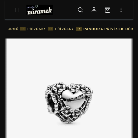
DOMŮ
::
PŘÍVĚSKY
::
PŘÍVĚSKY
::
PANDORA PŘÍVĚSEK DĚROV