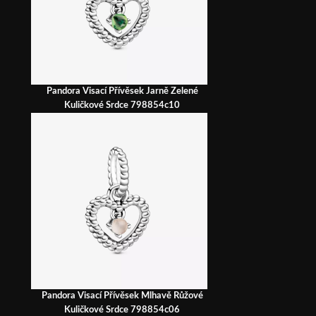
Pandora Visací Přívěsek Jarně Zelené
Kuličkové Srdce 798854c10
Pandora Visací Přívěsek Mlhavě Růžové
Kuličkové Srdce 798854c06