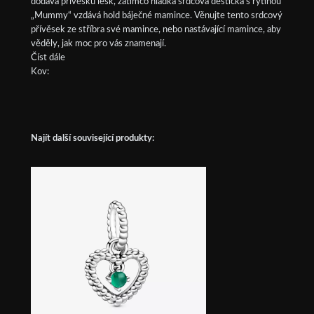
dodává přívěsku lesk, zatímco hladká srdcová destička s rytinou
„Mummy“ vzdává hold báječné mamince. Věnujte tento srdcový
přívěsek ze stříbra své mamince, nebo nastávající mamince, aby
věděly, jak moc pro vás znamenají.
Číst dále
Kov:
Najít další související produkty: