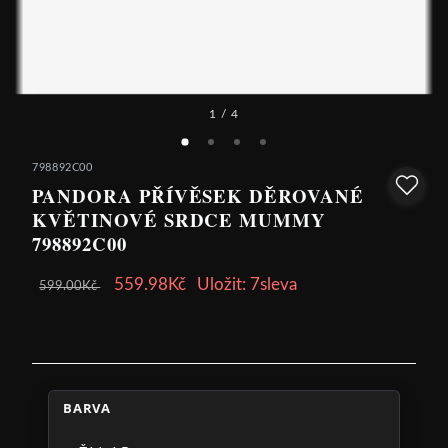
1
/ 4
798892C00
PANDORA PŘÍVĚSEK DĚROVANÉ
KVĚTINOVÉ SRDCE MUMMY
798892C00
559.98Kč
Uložit: 7sleva
599.00Kč
BARVA