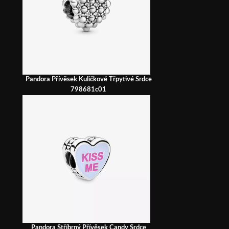
Pandora Přívěsek Kuličkové Třpytivé Srdce
798681c01
Pandora Stříbrný Přívěsek Candy Srdce