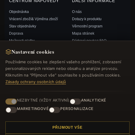
CENTRUM NÁPOVĚDY
DALŠÍ INFORMACE
Objednávka
O nás
Vrácení zboží& Výměna zboží
Dotazy k produktu
Stav objednávky
Věrnostní program
Doprava
Mapa stránek
Možnosti platby
Dárkový poukaz FAQ
Můj účet& Odměny
Slevové kupóny
Nastavení cookies
Kontaktujte nás
Odhlášení z odběru zpravodaje
Používáme cookies ke zlepšení vašeho prohlížení, zobrazení
personalizovaných reklam nebo obsahu a analýze provozu.
RYCHLÉ ODKAZY
SLEDUJTE NÁS
Kliknutím na "Přijmout vše" souhlasíte s používáním cookies.
Zásady ochrany osobních údajů
Nové produkty
Speciální nabídky
ZPŮSOBY PLATBY
Blog
NEZBYTNÉ (VŽDY AKTIVNÍ)
ANALYTICKÉ
Recenze
MARKETINGOVÉ
PERSONALIZACE
Přihlásit se
PŘIJMOUT VŠE