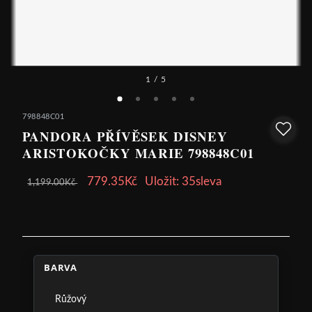
1
/ 5
798848C01
PANDORA PŘÍVĚSEK DISNEY
ARISTOKOČKY MARIE 798848C01
779.35Kč
Uložit: 35sleva
1,199.00Kč
BARVA
Růžový