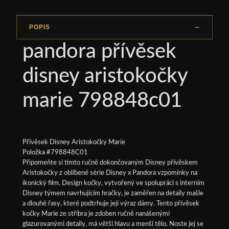
POPIS
pandora přívěsek
disney aristokočky
marie 798848c01
Přívěsek Disney Aristokočky Marie
Položka #798848C01
Připomeňte si tímto ručně dokončovaným Disney přívěskem
Aristokočky z oblíbené série Disney x Pandora vzpomínky na
ikonický film. Design kočky, vytvořený ve spolupráci s interním
Disney týmem navrhujícím hračky, je zaměřen na detaily mašle
a dlouhé řasy, které podtrhuje její výraz dámy. Tento přívěsek
kočky Marie ze stříbra je zdoben ručně nanášenými
glazurovanými detaily, má větší hlavu a menší tělo. Noste jej se