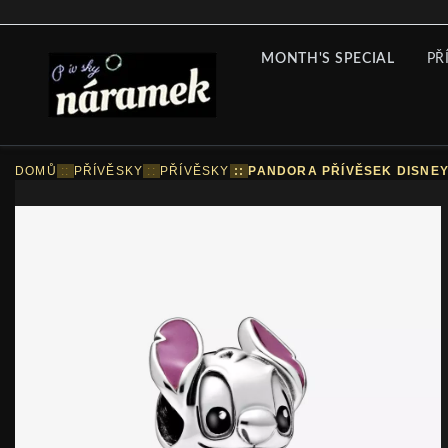
MONTH'S SPECIAL
PŘ
DOMŮ
::
PŘÍVĚSKY
::
PŘÍVĚSKY
::
PANDORA PŘÍVĚSEK DISNEY 