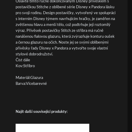
Oslavte tímto ručně dokončovaným Disney přívěskem s
postavičkou Stitche z oblíbené série Disney x Pandora lásku
pro svoji rodinu. Design postavičky, vytvořený ve spolupráci
s interním Disney týmem navrhujícím hračky, je zaměřen na
zvětšenou hlavu a menší tělo, což podtrhuje její roztomilý
výraz. Přívěsek postavičky Stitch ze stříbra má ručně
nanášenou fialovou glazuru, která zvýrazňuje konturu oušek
a černou glazuru na očích. Noste jej se svými oblíbenými
přívěsky řady Disney x Pandora a vytvořte svoje vlastní
stylové dobrodružství.
Číst dále
Kov:Stříbro
Materiál:Glazura
Barva:Vícebarevné
Najít další související produkty: