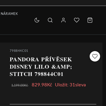
 NÁRAMEK
798844C01
PANDORA PŘÍVĚSEK
DISNEY LILO &AMP;
STITCH 798844C01
829.98Kč
Uložit: 31sleva
1,199.00Kč