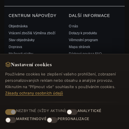
CENTRUM NÁPOVĚDY
DALŠÍ INFORMACE
Objednávka
O nás
Vrácení zboží& Výměna zboží
Dotazy k produktu
Stav objednávky
Věrnostní program
Doprava
Mapa stránek
Možnosti platby
Dárkový poukaz FAQ
Můj účet& Odměny
Slevové kupóny
Nastavení cookies
Kontaktujte nás
Odhlášení z odběru zpravodaje
Používáme cookies ke zlepšení vašeho prohlížení, zobrazení
personalizovaných reklam nebo obsahu a analýze provozu.
RYCHLÉ ODKAZY
SLEDUJTE NÁS
Kliknutím na "Přijmout vše" souhlasíte s používáním cookies.
Zásady ochrany osobních údajů
Nové produkty
Speciální nabídky
ZPŮSOBY PLATBY
Blog
NEZBYTNÉ (VŽDY AKTIVNÍ)
ANALYTICKÉ
Recenze
MARKETINGOVÉ
PERSONALIZACE
Přihlásit se