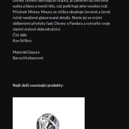
Disney týmem navrhujícím hračky, je zaměřen na zvětšená
ouška a hlavu a menší tělo, což podtrhuje jeho veselou tvář.
Přívěsek Mickey Mouse ze stříbra obsahuje červené a černé
ručně nanášené glazurované detaily. Noste jej se svými
oblíbenými přívěsky řady Disney x Pandora a vytvořte svoje
vlastní stylové dobrodružství.
Číst dále
Kov:Stříbro
Materiál:Glazura
Barva:Vícebarevné
Najít další související produkty: