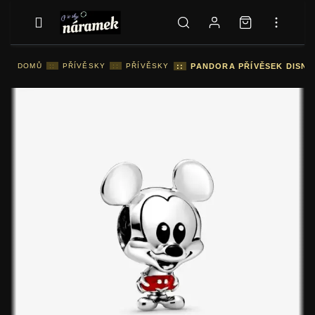
DOMŮ
::
PŘÍVĚSKY
::
PŘÍVĚSKY
::
PANDORA PŘÍVĚSEK DISNE