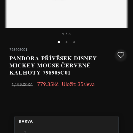
1
/ 3
798905C01
PANDORA PŘÍVĚSEK DISNEY
MICKEY MOUSE ČERVENÉ
KALHOTY 798905C01
779.35Kč
Uložit: 35sleva
1,199.00Kč
BARVA