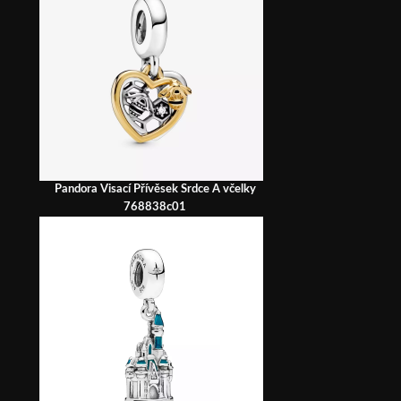
Pandora Visací Přívěsek Srdce A včelky
768838c01