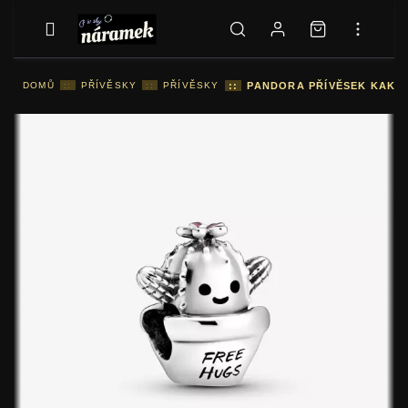
DOMŮ
::
PŘÍVĚSKY
::
PŘÍVĚSKY
::
PANDORA PŘÍVĚSEK KAKTU