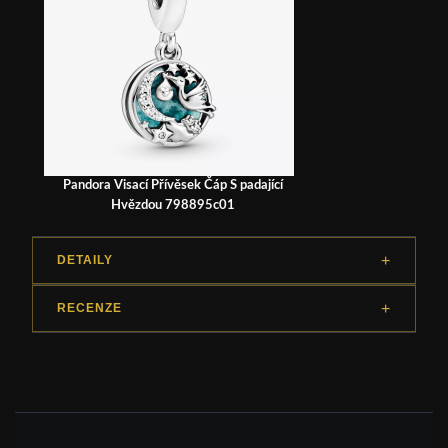
Pandora Visací Přívěsek Čáp S padající
Hvězdou 798895c01
DETAILY
RECENZE