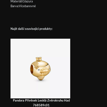
Materiál:Glazura
Barva:Vícebarevné
Najít další související produkty:
Pandora Přívěsek Lesklá Zvěrokruhu Had
768589c01