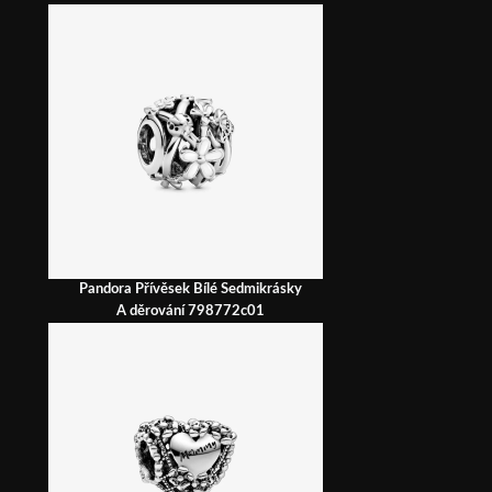
Pandora Přívěsek Bílé Sedmikrásky
A děrování 798772c01