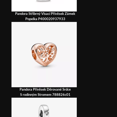
Pandora Stříbrný Visací Přívěsek Zámek
Popelka P400020937933
Pandora Přívěsek Děrované Srdce
S rodinným Stromem 788826c01