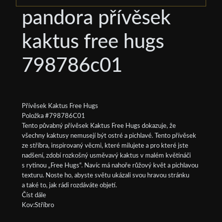
pandora přívěsek
kaktus free hugs
798786c01
Přívěsek Kaktus Free Hugs
Položka #798786C01
Tento půvabný přívěsek Kaktus Free Hugs dokazuje, že
všechny kaktusy nemusejí být ostré a pichlavé. Tento přívěsek
ze stříbra, inspirovaný věcmi, které milujete a pro které jste
nadšení, zdobí rozkošný usměvavý kaktus v malém květináči
s rytinou „Free Hugs“. Navíc má nahoře růžový květ a pichlavou
texturu. Noste ho, abyste světu ukázali svou hravou stránku
a také to, jak rádi rozdáváte objetí.
Číst dále
Kov:Stříbro