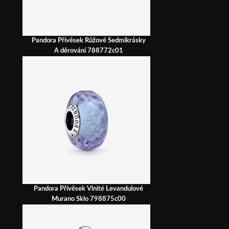
Pandora Přívěsek Růžové Sedmikrásky
A děrování 788772c01
Pandora Přívěsek Vlnité Levandulové
Murano Sklo 798875c00