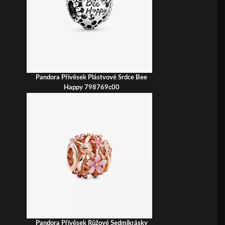
Pandora Přívěsek Plástvové Srdce Bee
Happy 798769c00
Pandora Přívěsek Růžové Sedmikrásky