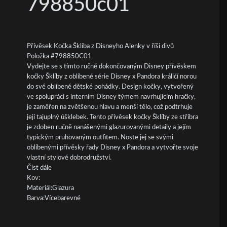
798850c01
Přívěsek Kočka Šklíba z Disneyho Alenky v říši divů
Položka #798850C01
Vydejte se s tímto ručně dokončovaným Disney přívěskem
kočky Šklíby z oblíbené série Disney x Pandora králičí norou
do své oblíbené dětské pohádky. Design kočky, vytvořený
ve spolupráci s interním Disney týmem navrhujícím hračky,
je zaměřen na zvětšenou hlavu a menší tělo, což podtrhuje
její tajuplný úšklebek. Tento přívěsek kočky Šklíby ze stříbra
je zdoben ručně nanášenými glazurovanými detaily a jejím
typickým pruhovaným outfitem. Noste jej se svými
oblíbenými přívěsky řady Disney x Pandora a vytvořte svoje
vlastní stylové dobrodružství.
Číst dále
Kov:
Materiál:Glazura
Barva:Vícebarevné