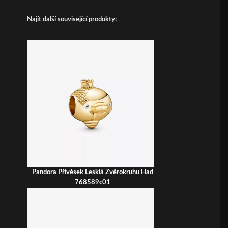
Najít další související produkty:
Pandora Přívěsek Lesklá Zvěrokruhu Had
768589c01