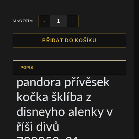
-
+
MNOŽSTVÍ
PŘIDAT DO KOŠÍKU
POPIS
pandora přívěsek
kočka šklíba z
disneyho alenky v
říši divů