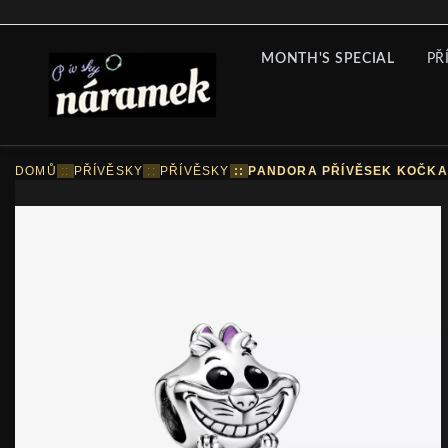
MONTH'S SPECIAL
PŘ
DOMŮ
::
PŘÍVĚSKY
::
PŘÍVĚSKY
::
PANDORA PŘÍVĚSEK KOČKA Š