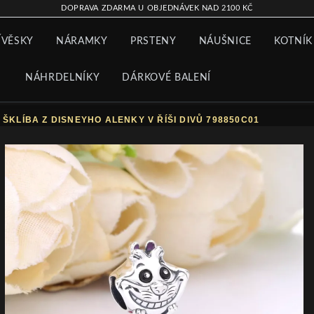
DOPRAVA ZDARMA U OBJEDNÁVEK NAD 2100 KČ
ÍVĚSKY
NÁRAMKY
PRSTENY
NÁUŠNICE
KOTNÍK
NÁHRDELNÍKY
DÁRKOVÉ BALENÍ
KLÍBA Z DISNEYHO ALENKY V ŘÍŠI DIVŮ 798850C01