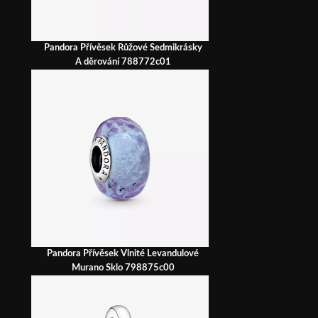
Pandora Přívěsek Růžové Sedmikrásky
A děrování 788772c01
Pandora Přívěsek Vlnité Levandulové
Murano Sklo 798875c00