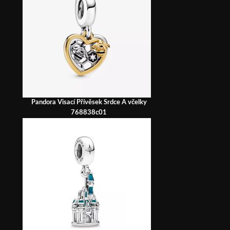
Pandora Visací Přívěsek Srdce A včelky
768838c01