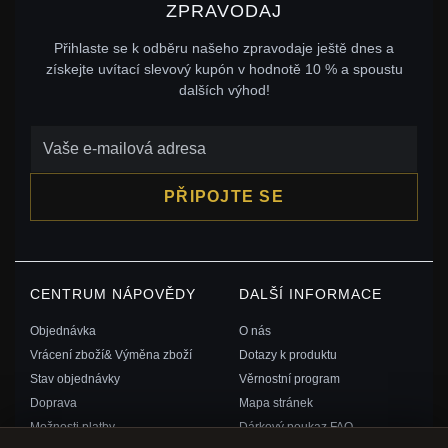
ZPRAVODAJ
Přihlaste se k odběru našeho zpravodaje ještě dnes a
získejte uvítací slevový kupón v hodnotě 10 % a spoustu
dalších výhod!
PŘIPOJTE SE
CENTRUM NÁPOVĚDY
DALŠÍ INFORMACE
Objednávka
O nás
Vrácení zboží& Výměna zboží
Dotazy k produktu
Stav objednávky
Věrnostní program
Doprava
Mapa stránek
Možnosti platby
Dárkový poukaz FAQ