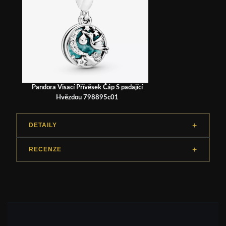
Pandora Visací Přívěsek Čáp S padající
Hvězdou 798895c01
DETAILY
RECENZE