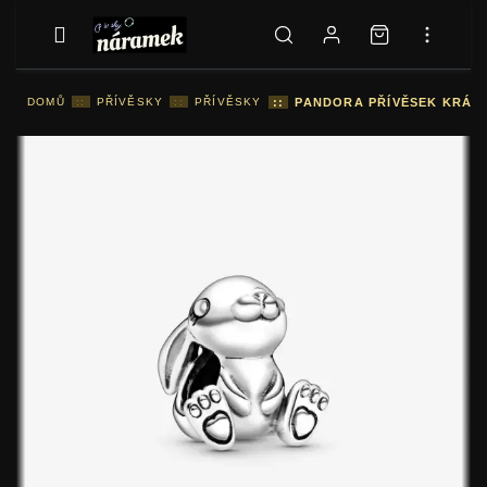
DOMŮ
::
PŘÍVĚSKY
::
PŘÍVĚSKY
::
PANDORA PŘÍVĚSEK KRÁLIC