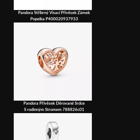
Pandora Stříbrný Visací Přívěsek Zámek
Popelka P400020937933
Pandora Přívěsek Děrované Srdce
S rodinným Stromem 788826c01