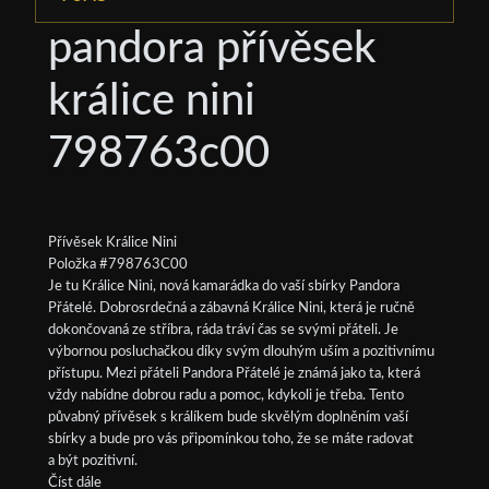
pandora přívěsek
králice nini
798763c00
Přívěsek Králice Nini
Položka #798763C00
Je tu Králice Nini, nová kamarádka do vaší sbírky Pandora
Přátelé. Dobrosrdečná a zábavná Králice Nini, která je ručně
dokončovaná ze stříbra, ráda tráví čas se svými přáteli. Je
výbornou posluchačkou díky svým dlouhým uším a pozitivnímu
přístupu. Mezi přáteli Pandora Přátelé je známá jako ta, která
vždy nabídne dobrou radu a pomoc, kdykoli je třeba. Tento
půvabný přívěsek s králíkem bude skvělým doplněním vaší
sbírky a bude pro vás připomínkou toho, že se máte radovat
a být pozitivní.
Číst dále