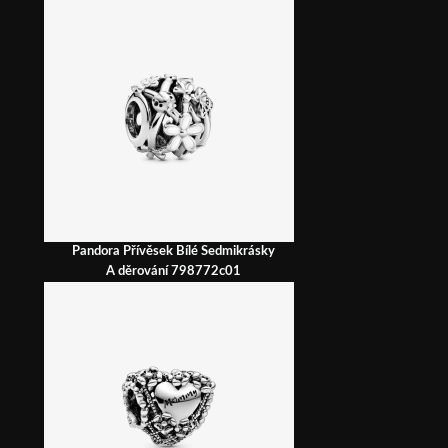
Pandora Přívěsek Bílé Sedmikrásky
A děrování 798772c01