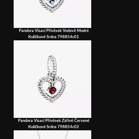
Pandora Visací Přívěsek Vodově Modré
Kuličkové Srdce 798854c01
Pandora Visací Přívěsek Zářivě Červené
Kuličkové Srdce 798854c02