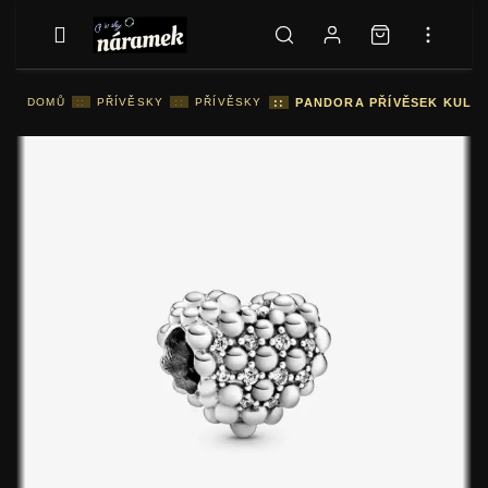
DOMŮ
::
PŘÍVĚSKY
::
PŘÍVĚSKY
::
PANDORA PŘÍVĚSEK KULIČ