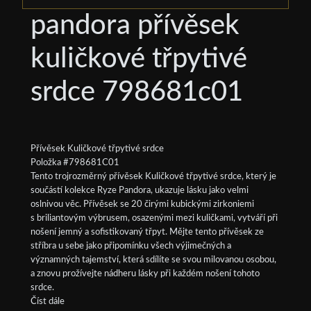
pandora přívěsek
kuličkové třpytivé
srdce 798681c01
Přívěsek Kuličkové třpytivé srdce
Položka #798681C01
Tento trojrozměrný přívěsek Kuličkové třpytivé srdce, který je
součástí kolekce Ryze Pandora, ukazuje lásku jako velmi
oslnivou věc. Přívěsek se 20 čirými kubickými zirkoniemi
s briliantovým výbrusem, osazenými mezi kuličkami, vytváří při
nošení jemný a sofistikovaný třpyt. Mějte tento přívěsek ze
stříbra u sebe jako připomínku všech výjimečných a
významných tajemství, která sdílíte se svou milovanou osobou,
a znovu prožívejte nádheru lásky při každém nošení tohoto
srdce.
Číst dále