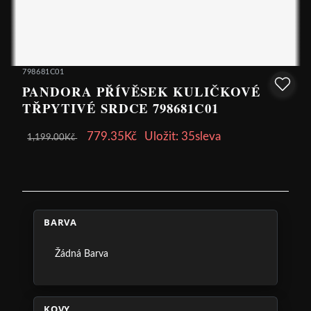
798681C01
PANDORA PŘÍVĚSEK KULIČKOVÉ
TŘPYTIVÉ SRDCE 798681C01
779.35Kč
Uložit: 35sleva
1,199.00Kč
BARVA
Žádná Barva
KOVY