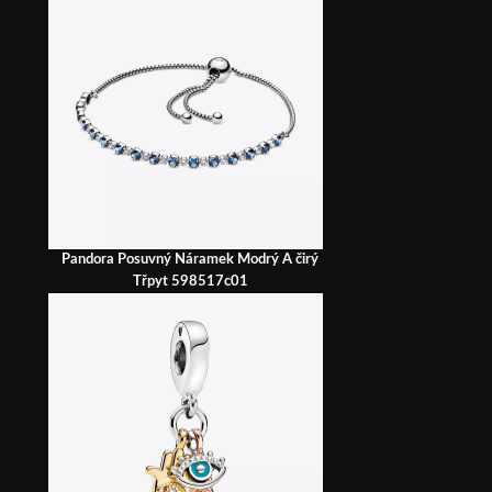
Pandora Posuvný Náramek Modrý A čirý
Třpyt 598517c01