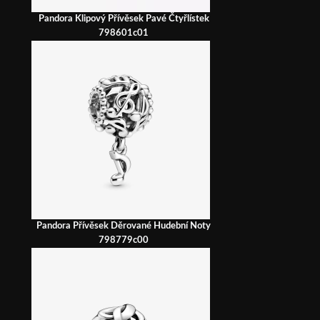
Pandora Klipový Přívěsek Pavé Čtyřlístek
798601c01
Pandora Přívěsek Děrované Hudební Noty
798779c00