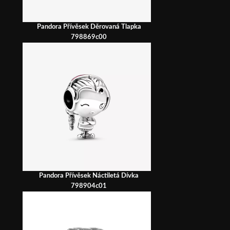
Pandora Přívěsek Děrovaná Tlapka
798869c00
Pandora Přívěsek Náctiletá Dívka
798904c01