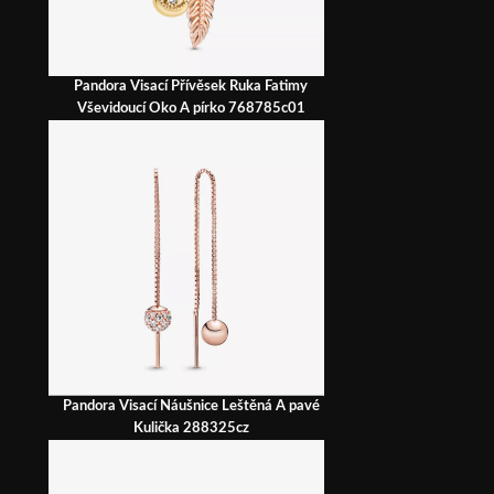
Pandora Visací Přívěsek Ruka Fatimy
Vševidoucí Oko A pírko 768785c01
Pandora Visací Náušnice Leštěná A pavé
Kulička 288325cz