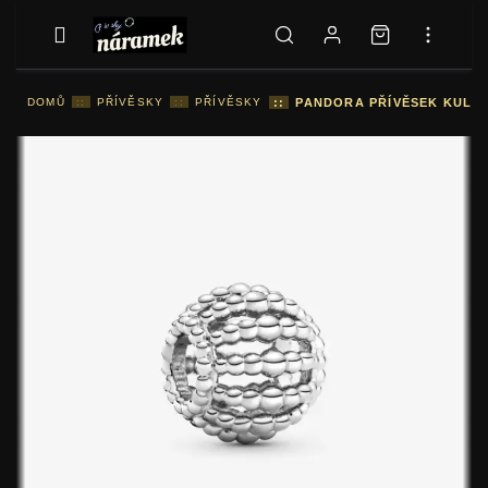
DOMŮ
::
PŘÍVĚSKY
::
PŘÍVĚSKY
::
PANDORA PŘÍVĚSEK KULIČ