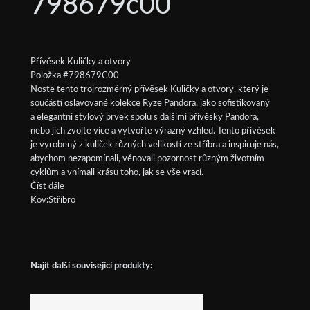
798679c00
Přívěsek Kuličky a otvory
Položka #798679C00
Noste tento trojrozměrný přívěsek Kuličky a otvory, který je
součástí oslavované kolekce Ryze Pandora, jako sofistikovaný
a elegantní stylový prvek spolu s dalšími přívěsky Pandora,
nebo jich zvolte více a vytvořte výrazný vzhled. Tento přívěsek
je vyrobený z kuliček různých velikostí ze stříbra a inspiruje nás,
abychom nezapomínali, věnovali pozornost různým životním
cyklům a vnímali krásu toho, jak se vše vrací.
Číst dále
Kov:Stříbro
Najít další související produkty: