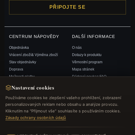
PŘIPOJTE SE
CENTRUM NÁPOVĚDY
DALŠÍ INFORMACE
Objednávka
O nás
Vrácení zboží& Výměna zboží
Dotazy k produktu
Stav objednávky
Věrnostní program
Doprava
Mapa stránek
Možnosti platby
Dárkový poukaz FAQ
Můj účet& Odměny
Slevové kupóny
Nastavení cookies
Kontaktujte nás
Odhlášení z odběru zpravodaje
Používáme cookies ke zlepšení vašeho prohlížení, zobrazení
personalizovaných reklam nebo obsahu a analýze provozu.
RYCHLÉ ODKAZY
SLEDUJTE NÁS
Kliknutím na "Přijmout vše" souhlasíte s používáním cookies.
Zásady ochrany osobních údajů
Nové produkty
Speciální nabídky
ZPŮSOBY PLATBY
Blog