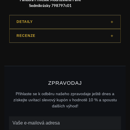
Pandora Přívěsek Modrozelené Pavé
Sedmikrásky 798797c01
DETAILY
RECENZE
ZPRAVODAJ
Přihlaste se k odběru našeho zpravodaje ještě dnes a
získejte uvítací slevový kupón v hodnotě 10 % a spoustu
dalších výhod!