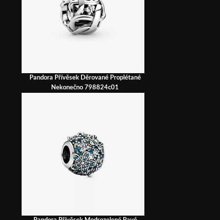
Pandora Přívěsek Děrované Proplétané
Nekonečno 798824c01