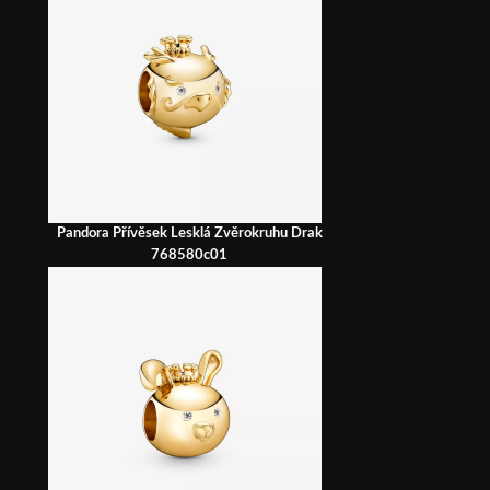
Pandora Přívěsek Lesklá Zvěrokruhu Drak
768580c01