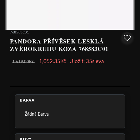
768583C01
PANDORA PŘÍVĚSEK LESKLÁ
ZVĚROKRUHU KOZA 768583C01
1,052.35Kč
Uložit: 35sleva
1,619.00Kč
BARVA
Žádná Barva
KOVY