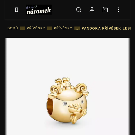
DOMŮ
::
PŘÍVĚSKY
::
PŘÍVĚSKY
::
PANDORA PŘÍVĚSEK LESKL