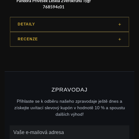
Pandora Přívěsek Lesklá Zvěrokruhu Tygr
768594c01
DETAILY
RECENZE
ZPRAVODAJ
Přihlaste se k odběru našeho zpravodaje ještě dnes a
získejte uvítací slevový kupón v hodnotě 10 % a spoustu
dalších výhod!