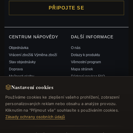
PŘIPOJTE SE
CENTRUM NÁPOVĚDY
DALŠÍ INFORMACE
Objednávka
O nás
Vrácení zboží& Výměna zboží
Dotazy k produktu
Stav objednávky
Věrnostní program
Doprava
Mapa stránek
Možnosti platby
Dárkový poukaz FAQ
Můj účet& Odměny
Slevové kupóny
Nastavení cookies
Kontaktujte nás
Odhlášení z odběru zpravodaje
Používáme cookies ke zlepšení vašeho prohlížení, zobrazení
personalizovaných reklam nebo obsahu a analýze provozu.
RYCHLÉ ODKAZY
SLEDUJTE NÁS
Kliknutím na "Přijmout vše" souhlasíte s používáním cookies.
Zásady ochrany osobních údajů
Nové produkty
Speciální nabídky
ZPŮSOBY PLATBY