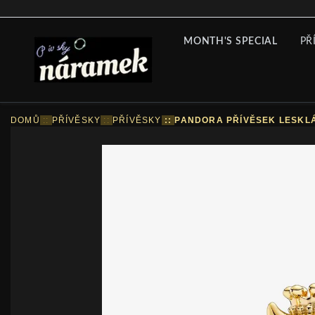
MONTH'S SPECIAL
PŘ
DOMŮ
::
PŘÍVĚSKY
::
PŘÍVĚSKY
::
PANDORA PŘÍVĚSEK LESKL