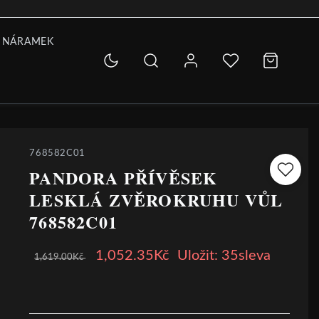
 NÁRAMEK
768582C01
PANDORA PŘÍVĚSEK
LESKLÁ ZVĚROKRUHU VŮL
768582C01
1,052.35Kč
Uložit: 35sleva
1,619.00Kč