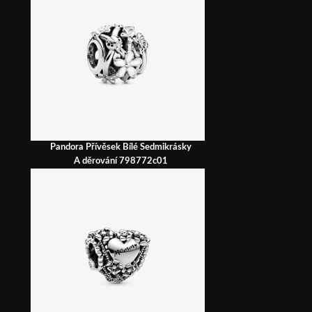
Pandora Přívěsek Bílé Sedmikrásky
A děrování 798772c01