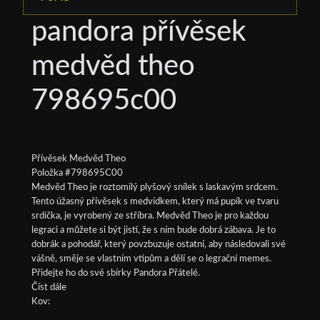
pandora přívěsek
medvěd theo
798695c00
Přívěsek Medvěd Theo
Položka #798695C00
Medvěd Theo je roztomilý plyšový snílek s laskavým srdcem.
Tento úžasný přívěsek s medvídkem, který má pupík ve tvaru
srdíčka, je vyrobený ze stříbra. Medvěd Theo je pro každou
legraci a můžete si být jistí, že s ním bude dobrá zábava. Je to
dobrák a pohodář, který povzbuzuje ostatní, aby následovali své
vášně, směje se vlastním vtipům a dělí se o legrační memes.
Přidejte ho do své sbírky Pandora Přátelé.
Číst dále
Kov: