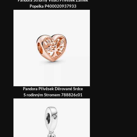
Pandora Stříbrný Visací Přívěsek Zámek
Popelka P400020937933
Pandora Přívěsek Děrované Srdce
S rodinným Stromem 788826c01