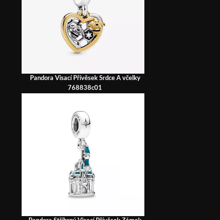
Pandora Visací Přívěsek Srdce A včelky
768838c01