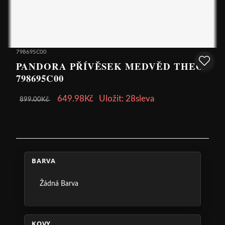
798695C00
PANDORA PŘÍVĚSEK MEDVĚD THEO
798695C00
649.98Kč
Uložit: 28sleva
899.00Kč
BARVA
Žádná Barva
KOVY