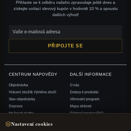
Přihlaste se k odběru našeho zpravodaje ještě dnes a
získejte uvítací slevový kupón v hodnotě 10 % a spoustu
dalších výhod!
PŘIPOJTE SE
CENTRUM NÁPOVĚDY
DALŠÍ INFORMACE
Objednávka
O nás
Vrácení zboží& Výměna zboží
Dotazy k produktu
Stav objednávky
Věrnostní program
Doprava
Mapa stránek
Možnosti platby
Dárkový poukaz FAQ
Můj účet& Odměny
Slevové kupóny
Nastavení cookies
Kontaktujte nás
Odhlášení z odběru zpravodaje