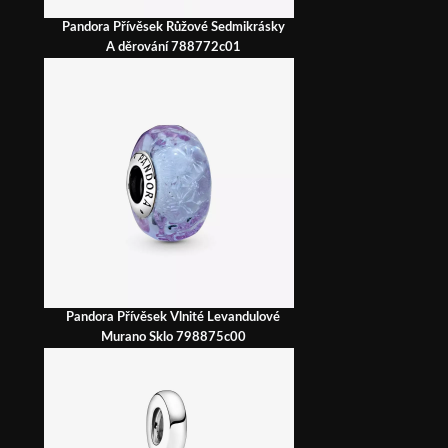
Pandora Přívěsek Růžové Sedmikrásky
A děrování 788772c01
Pandora Přívěsek Vlnité Levandulové
Murano Sklo 798875c00