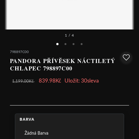
1
/ 4
798897C00
PANDORA PŘÍVĚSEK NÁCTILETÝ
CHLAPEC 798897C00
839.98Kč
Uložit: 30sleva
1,199.00Kč
BARVA
Žádná Barva