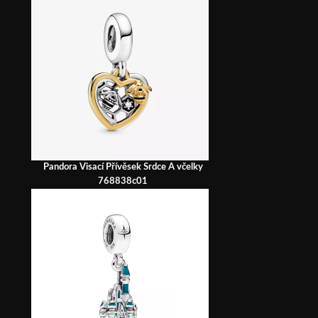
Pandora Visací Přívěsek Srdce A včelky
768838c01