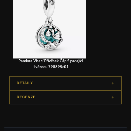
Pandora Visací Přívěsek Čáp S padající
Hvězdou 798895c01
DETAILY
RECENZE