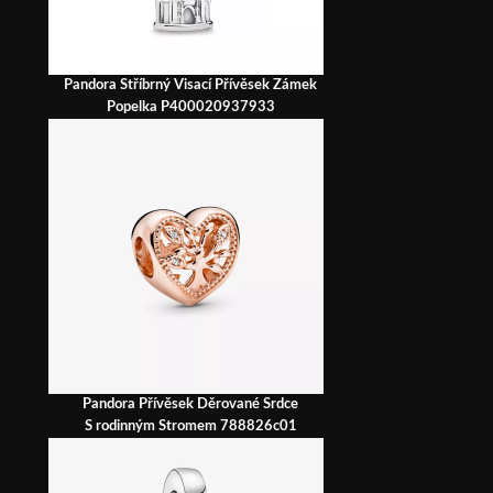
Pandora Stříbrný Visací Přívěsek Zámek
Popelka P400020937933
Pandora Přívěsek Děrované Srdce
S rodinným Stromem 788826c01