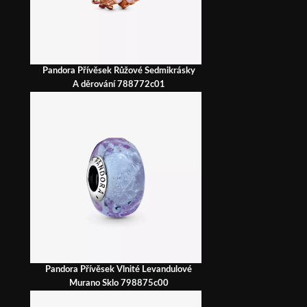
Pandora Přívěsek Růžové Sedmikrásky
A děrování 788772c01
Pandora Přívěsek Vlnité Levandulové
Murano Sklo 798875c00