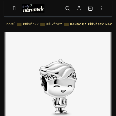
DOMŮ
::
PŘÍVĚSKY
::
PŘÍVĚSKY
::
PANDORA PŘÍVĚSEK NÁCTI