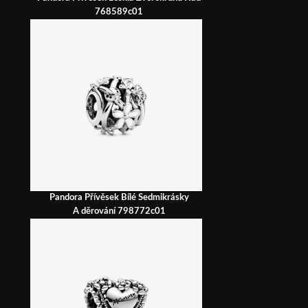
768589c01
Pandora Přívěsek Bílé Sedmikrásky
A děrování 798772c01