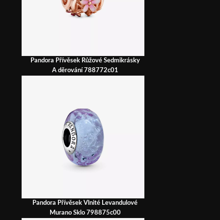
Pandora Přívěsek Růžové Sedmikrásky
A děrování 788772c01
Pandora Přívěsek Vlnité Levandulové
Murano Sklo 798875c00