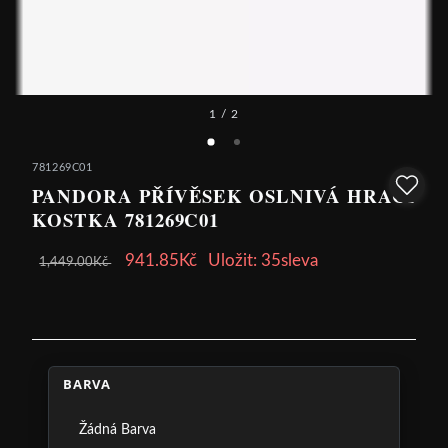
1
/ 2
781269C01
PANDORA PŘÍVĚSEK OSLNIVÁ HRACÍ
KOSTKA 781269C01
941.85Kč
Uložit: 35sleva
1,449.00Kč
BARVA
Žádná Barva