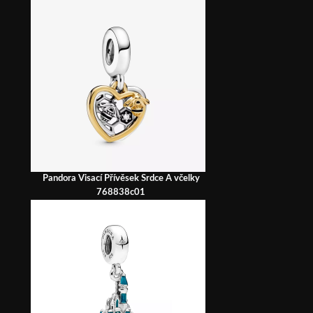
Pandora Visací Přívěsek Srdce A včelky
768838c01