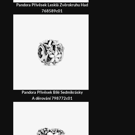
Pandora Přívěsek Lesklá Zvěrokruhu Had
768589c01
Pandora Přívěsek Bílé Sedmikrásky
A děrování 798772c01