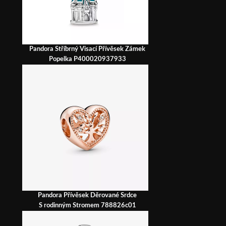
Pandora Stříbrný Visací Přívěsek Zámek
Popelka P400020937933
Pandora Přívěsek Děrované Srdce
S rodinným Stromem 788826c01