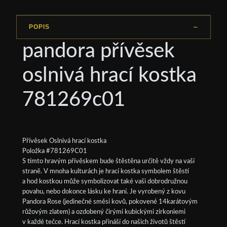
POPIS
pandora přívěsek
oslnivá hrací kostka
781269c01
Přívěsek Oslnivá hrací kostka
Položka #781269C01
S tímto hravým přívěskem bude štěstěna určitě vždy na vaší
straně. V mnoha kulturách je hrací kostka symbolem štěstí
a hod kostkou může symbolizovat také vaši dobrodružnou
povahu, nebo dokonce lásku ke hraní. Je vyrobený z kovu
Pandora Rose (jedinečné směsi kovů, pokovené 14karátovým
růžovým zlatem) a ozdobený čirými kubickými zirkoniemi
v každé tečce. Hrací kostka přináší do našich životů štěstí