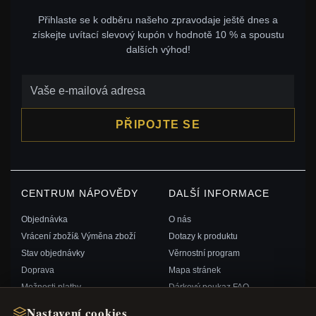
Přihlaste se k odběru našeho zpravodaje ještě dnes a
získejte uvítací slevový kupón v hodnotě 10 % a spoustu
dalších výhod!
PŘIPOJTE SE
CENTRUM NÁPOVĚDY
DALŠÍ INFORMACE
Objednávka
O nás
Vrácení zboží& Výměna zboží
Dotazy k produktu
Stav objednávky
Věrnostní program
Doprava
Mapa stránek
Možnosti platby
Dárkový poukaz FAQ
Můj účet& Odměny
Slevové kupóny
Nastavení cookies