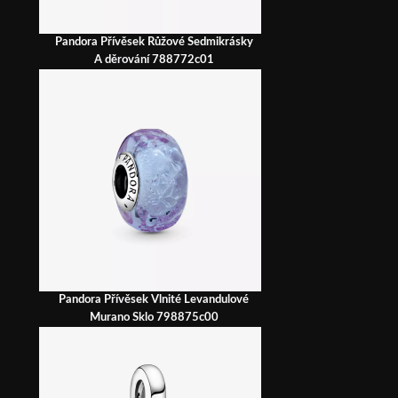
Pandora Přívěsek Růžové Sedmikrásky
A děrování 788772c01
Pandora Přívěsek Vlnité Levandulové
Murano Sklo 798875c00