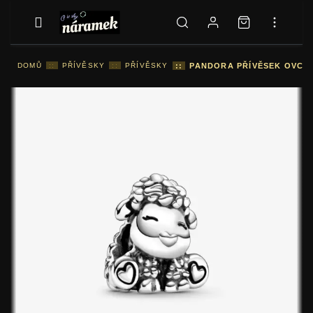
DOMŮ
::
PŘÍVĚSKY
::
PŘÍVĚSKY
::
PANDORA PŘÍVĚSEK OVCE P