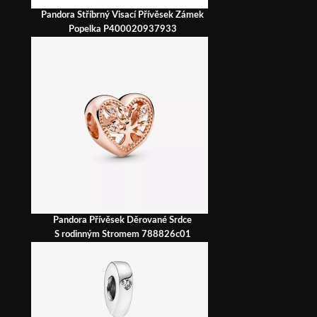
Pandora Stříbrný Visací Přívěsek Zámek
Popelka P400020937933
Pandora Přívěsek Děrované Srdce
S rodinným Stromem 788826c01