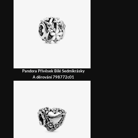
Pandora Přívěsek Bílé Sedmikrásky
A děrování 798772c01