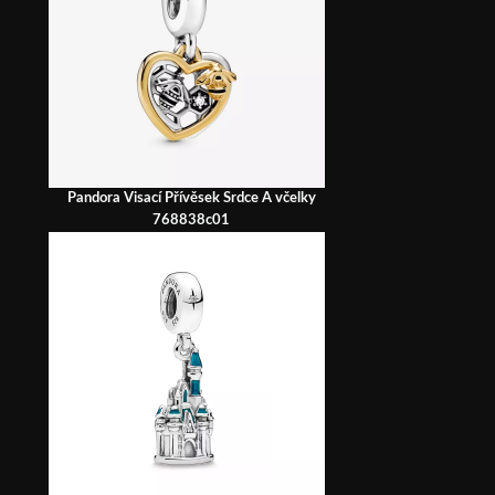
Pandora Visací Přívěsek Srdce A včelky
768838c01