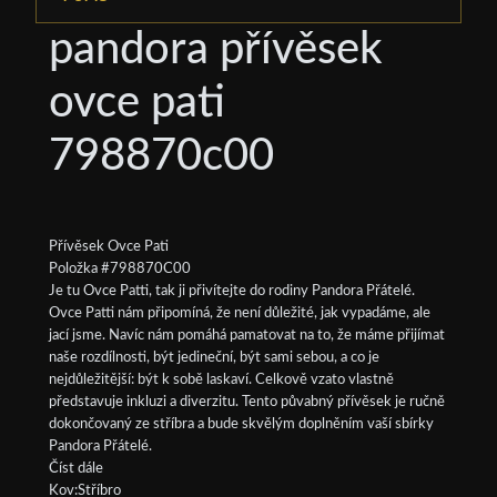
pandora přívěsek
ovce pati
798870c00
Přívěsek Ovce Pati
Položka #798870C00
Je tu Ovce Patti, tak ji přivítejte do rodiny Pandora Přátelé.
Ovce Patti nám připomíná, že není důležité, jak vypadáme, ale
jací jsme. Navíc nám pomáhá pamatovat na to, že máme přijímat
naše rozdílnosti, být jedineční, být sami sebou, a co je
nejdůležitější: být k sobě laskaví. Celkově vzato vlastně
představuje inkluzi a diverzitu. Tento půvabný přívěsek je ručně
dokončovaný ze stříbra a bude skvělým doplněním vaší sbírky
Pandora Přátelé.
Číst dále
Kov:Stříbro