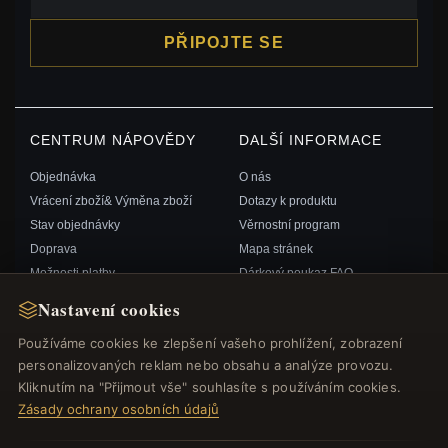
PŘIPOJTE SE
CENTRUM NÁPOVĚDY
DALŠÍ INFORMACE
Objednávka
O nás
Vrácení zboží& Výměna zboží
Dotazy k produktu
Stav objednávky
Věrnostní program
Doprava
Mapa stránek
Možnosti platby
Dárkový poukaz FAQ
Můj účet& Odměny
Slevové kupóny
Nastavení cookies
Kontaktujte nás
Odhlášení z odběru zpravodaje
Používáme cookies ke zlepšení vašeho prohlížení, zobrazení
personalizovaných reklam nebo obsahu a analýze provozu.
RYCHLÉ ODKAZY
SLEDUJTE NÁS
Kliknutím na "Přijmout vše" souhlasíte s používáním cookies.
Zásady ochrany osobních údajů
Nové produkty
Speciální nabídky