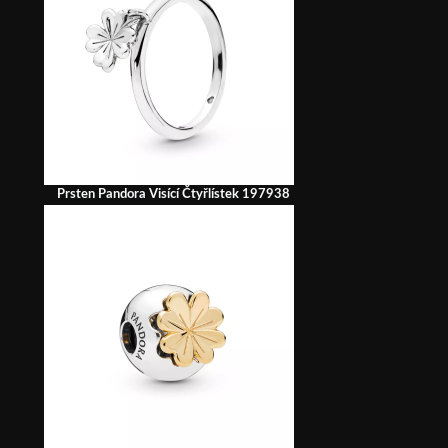
Prsten Pandora Visící Čtyřlístek 197938