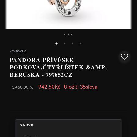
1
/ 4
797852CZ
PANDORA PŘÍVĚSEK
PODKOVA,ČTYŘLÍSTEK &AMP;
BERUŠKA - 797852CZ
942.50Kč
Uložit: 35sleva
1,450.00Kč
BARVA