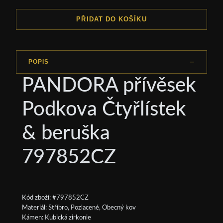
PŘIDAT DO KOŠÍKU
POPIS
PANDORA přívěsek
Podkova Čtyřlístek
& beruška
797852CZ
Kód zboží: #797852CZ
Materiál: Stříbro, Pozlacené, Obecný kov
Kámen: Kubická zirkonie