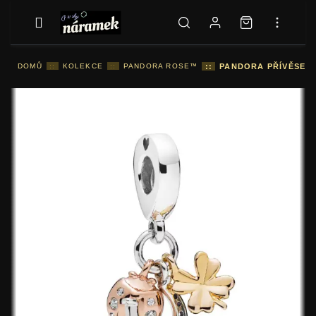
DOMŮ
::
KOLEKCE
::
PANDORA ROSE™
::
PANDORA PŘÍVĚSEK 