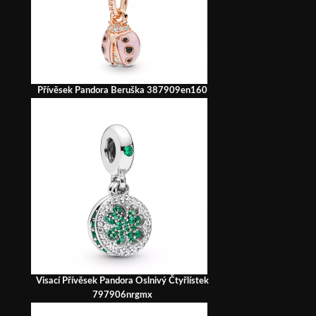
Přívěsek Pandora Beruška 387909en160
Visací Přívěsek Pandora Oslnivý Čtyřlístek
797906nrgmx