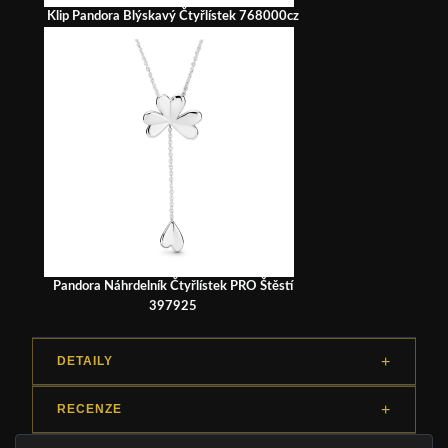
Klip Pandora Blýskavý Čtyřlístek 768000cz
Pandora Náhrdelník Čtyřlístek PRO Štěstí
397925
DETAILY
RECENZE