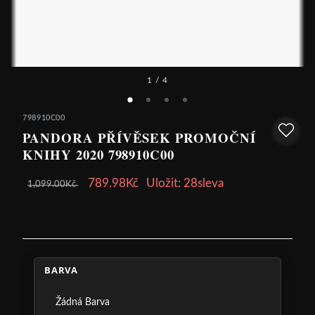
1
/ 4
798910C00
PANDORA PŘÍVĚSEK PROMOČNÍ
KNIHY 2020 798910C00
789.98Kč
Uložit: 28sleva
1,099.00Kč
BARVA
Žádná Barva