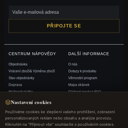
PŘIPOJTE SE
CENTRUM NÁPOVĚDY
DALŠÍ INFORMACE
Objednávka
O nás
Vrácení zboží& Výměna zboží
Dotazy k produktu
Stav objednávky
Věrnostní program
Doprava
Mapa stránek
Možnosti platby
Dárkový poukaz FAQ
Můj účet& Odměny
Slevové kupóny
Nastavení cookies
Kontaktujte nás
Odhlášení z odběru zpravodaje
Používáme cookies ke zlepšení vašeho prohlížení, zobrazení
personalizovaných reklam nebo obsahu a analýze provozu.
RYCHLÉ ODKAZY
SLEDUJTE NÁS
Kliknutím na "Přijmout vše" souhlasíte s používáním cookies.