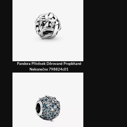
Pandora Přívěsek Děrované Proplétané
Nekonečno 798824c01